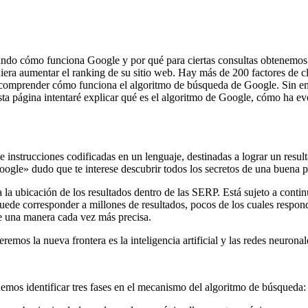
ando cómo funciona Google y por qué para ciertas consultas obtenemos 
iera aumentar el ranking de su sitio web. Hay más de 200 factores de cla
ado comprender cómo funciona el algoritmo de búsqueda de Google. Sin e
sta página intentaré explicar qué es el algoritmo de Google, cómo ha e
e instrucciones codificadas en un lenguaje, destinadas a lograr un res
ogle» dudo que te interese descubrir todos los secretos de una buena p
la ubicación de los resultados dentro de las SERP. Está sujeto a continu
uede corresponder a millones de resultados, pocos de los cuales respon
de una manera cada vez más precisa.
mos la nueva frontera es la inteligencia artificial y las redes neuronal
demos identificar tres fases en el mecanismo del algoritmo de búsqueda: