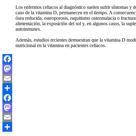
Los enfermos celiacos al diagnóstico suelen sufrir síntomas y d
caso de la vitamina D, permanecen en el tiempo. A consecuencia 
ósea reducida, osteoporosis, raquitismo osteomalacia o fractura
alimentación, la exposición del sol y, en algunos casos, la s
autoinmunes.
Además, estudios recientes demuestran que la vitamina D modula
nutricional en la vitamina en pacientes celiacos.
Facebook
Mastodon
Email
Compartir
Facebook
Mastodon
Email