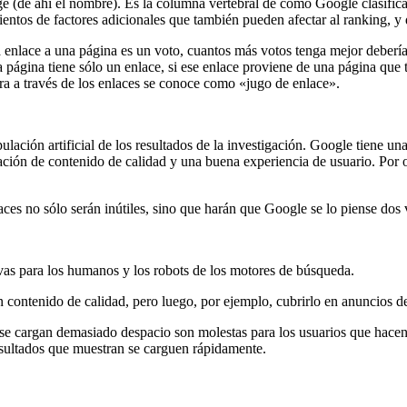
ge (de ahí el nombre). Es la columna vertebral de cómo Google clasific
entos de factores adicionales que también pueden afectar al ranking, y
enlace a una página es un voto, cuantos más votos tenga mejor debería 
a página tiene sólo un enlace, si ese enlace proviene de una página que 
tra a través de los enlaces se conoce como «jugo de enlace».
pulación artificial de los resultados de la investigación. Google tiene
ción de contenido de calidad y una buena experiencia de usuario. Por otr
es no sólo serán inútiles, sino que harán que Google se lo piense dos vec
vas para los humanos y los robots de los motores de búsqueda.
n contenido de calidad, pero luego, por ejemplo, cubrirlo en anuncios d
e se cargan demasiado despacio son molestas para los usuarios que hace
resultados que muestran se carguen rápidamente.