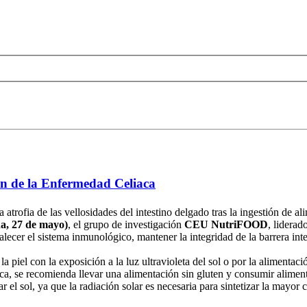
ión de la Enfermedad Celiaca
atrofia de las vellosidades del intestino delgado tras la ingestión de 
a, 27 de mayo)
, el grupo de investigación
CEU NutriFOOD
, lidera
talecer el sistema inmunológico, mantener la integridad de la barrera int
a piel con la exposición a la luz ultravioleta del sol o por la alimentac
ca, se recomienda llevar una alimentación sin gluten y consumir aliment
 el sol, ya que la radiación solar es necesaria para sintetizar la mayor