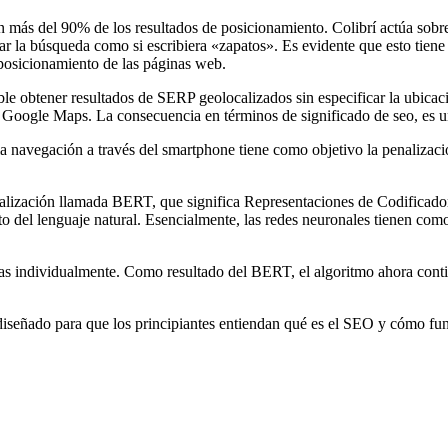
 más del 90% de los resultados de posicionamiento. Colibrí actúa sobre 
r la búsqueda como si escribiera «zapatos». Es evidente que esto tiene
 posicionamiento de las páginas web.
le obtener resultados de SERP geolocalizados sin especificar la ubicaci
e Google Maps. La consecuencia en términos de significado de seo, es un
la navegación a través del smartphone tiene como objetivo la penalizaci
alización llamada BERT, que significa Representaciones de Codificad
to del lenguaje natural. Esencialmente, las redes neuronales tienen co
ras individualmente. Como resultado del BERT, el algoritmo ahora contie
, diseñado para que los principiantes entiendan qué es el SEO y cómo f