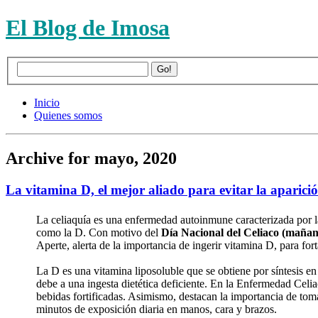
El Blog de Imosa
Inicio
Quienes somos
Archive for mayo, 2020
La vitamina D, el mejor aliado para evitar la aparic
La celiaquía es una enfermedad autoinmune caracterizada por la 
como la D. Con motivo del
Día Nacional del Celiaco (mañan
Aperte, alerta de la importancia de ingerir vitamina D, para for
La D es una vitamina liposoluble que se obtiene por síntesis en l
debe a una ingesta dietética deficiente. En la Enfermedad Celia
bebidas fortificadas. Asimismo, destacan la importancia de tomar
minutos de exposición diaria en manos, cara y brazos.