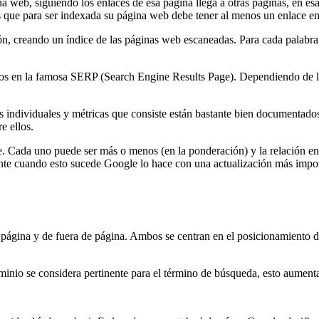
a web, siguiendo los enlaces de esa página llega a otras páginas, en esas
s que para ser indexada su página web debe tener al menos un enlace en
n, creando un índice de las páginas web escaneadas. Para cada palabra de
ultados en la famosa SERP (Search Engine Results Page). Dependiendo de
es individuales y métricas que consiste están bastante bien documentados
e ellos.
. Cada uno puede ser más o menos (en la ponderación) y la relación en
te cuando esto sucede Google lo hace con una actualización más impo
ágina y de fuera de página. Ambos se centran en el posicionamiento de p
inio se considera pertinente para el término de búsqueda, esto aumentar