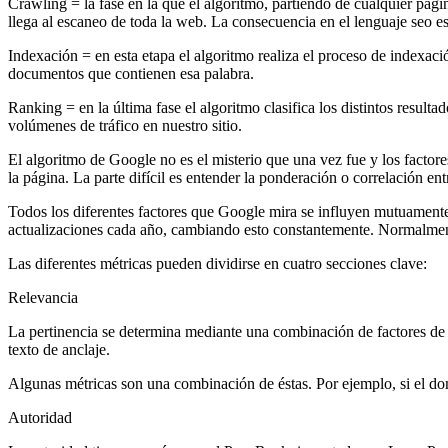
Crawling = la fase en la que el algoritmo, partiendo de cualquier págin
llega al escaneo de toda la web. La consecuencia en el lenguaje seo e
Indexación = en esta etapa el algoritmo realiza el proceso de indexació
documentos que contienen esa palabra.
Ranking = en la última fase el algoritmo clasifica los distintos res
volúmenes de tráfico en nuestro sitio.
El algoritmo de Google no es el misterio que una vez fue y los factor
la página. La parte difícil es entender la ponderación o correlación entr
Todos los diferentes factores que Google mira se influyen mutuamente
actualizaciones cada año, cambiando esto constantemente. Normalmen
Las diferentes métricas pueden dividirse en cuatro secciones clave:
Relevancia
La pertinencia se determina mediante una combinación de factores de p
texto de anclaje.
Algunas métricas son una combinación de éstas. Por ejemplo, si el dom
Autoridad