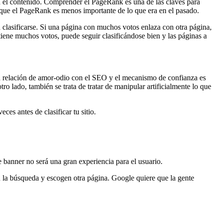
a el contenido. Comprender el PageRank es una de las claves para
 que el PageRank es menos importante de lo que era en el pasado.
clasificarse. Si una página con muchos votos enlaza con otra página,
tiene muchos votos, puede seguir clasificándose bien y las páginas a
 una relación de amor-odio con el SEO y el mecanismo de confianza es
o lado, también se trata de tratar de manipular artificialmente lo que
es antes de clasificar tu sitio.
e banner no será una gran experiencia para el usuario.
n la búsqueda y escogen otra página. Google quiere que la gente