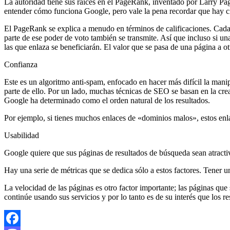
La autoridad tiene sus raíces en el PageRank, inventado por Larry Pa
entender cómo funciona Google, pero vale la pena recordar que hay ci
El PageRank se explica a menudo en términos de calificaciones. Cada 
parte de ese poder de voto también se transmite. Así que incluso si un
las que enlaza se beneficiarán. El valor que se pasa de una página a o
Confianza
Este es un algoritmo anti-spam, enfocado en hacer más difícil la mani
parte de ello. Por un lado, muchas técnicas de SEO se basan en la crea
Google ha determinado como el orden natural de los resultados.
Por ejemplo, si tienes muchos enlaces de «dominios malos», estos enlac
Usabilidad
Google quiere que sus páginas de resultados de búsqueda sean atracti
Hay una serie de métricas que se dedica sólo a estos factores. Tener u
La velocidad de las páginas es otro factor importante; las páginas qu
continúe usando sus servicios y por lo tanto es de su interés que los 