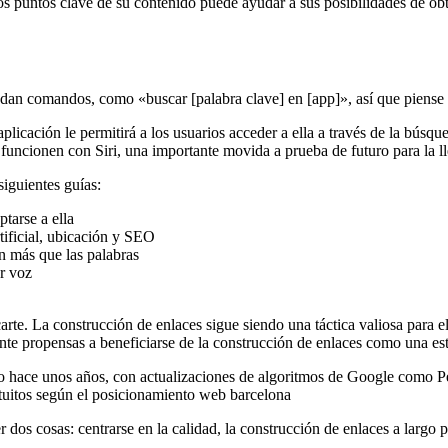
os puntos clave de su contenido puede ayudar a sus posibilidades de ob
es dan comandos, como «buscar [palabra clave] en [app]», así que piense
plicación le permitirá a los usuarios acceder a ella a través de la búsqued
 funcionen con Siri, una importante movida a prueba de futuro para l
siguientes guías:
tarse a ella
tificial, ubicación y SEO
n más que las palabras
r voz
arte. La construcción de enlaces sigue siendo una táctica valiosa para
te propensas a beneficiarse de la construcción de enlaces como una es
 hace unos años, con actualizaciones de algoritmos de Google como Pe
tuitos según el posicionamiento web barcelona
 dos cosas: centrarse en la calidad, la construcción de enlaces a largo pl