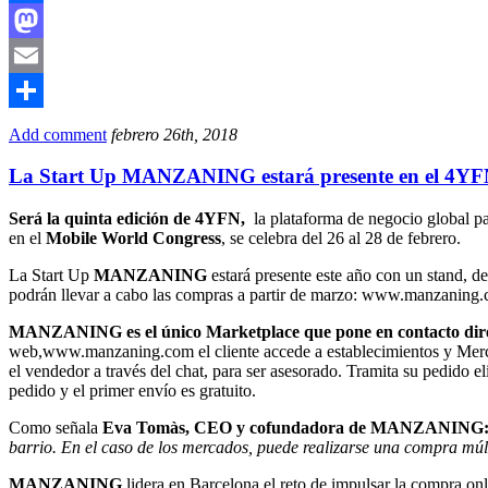
Facebook
Mastodon
Email
Compartir
Add comment
febrero 26th, 2018
La Start Up MANZANING estará presente en el 4YFN
Será la quinta edición de 4YFN,
la plataforma de negocio global p
en el
Mobile World Congress
, se celebra del 26 al 28 de febrero.
La Start Up
MANZANING
estará presente este año con un stand, d
podrán llevar a cabo las compras a partir
de marzo: www.manzaning.
MANZANING es el único Marketplace que pone en contacto direct
web,www.manzaning.com el cliente accede a establecimientos y Mercad
el vendedor a través del chat, para ser asesorado. Tramita su pedido e
pedido y el primer envío es gratuito.
Como señala
Eva Tomàs, CEO y cofundadora de MANZANING
barrio. En el caso de los mercados, puede realizarse una compra múlt
MANZANING
lidera en Barcelona el reto de impulsar la compra on