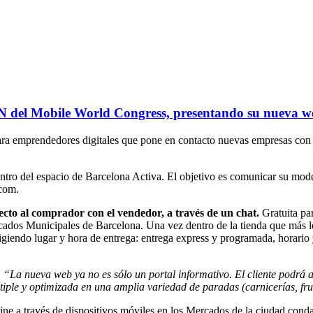
 del Mobile World Congress, presentando su nueva w
ara emprendedores digitales que pone en contacto nuevas empresas con
entro del espacio de Barcelona Activa. El objetivo es comunicar su mod
com.
o al comprador con el vendedor, a través de un chat.
Gratuita par
os Municipales de Barcelona. Una vez dentro de la tienda que más le 
ligiendo lugar y hora de entrega: entrega express y programada, horario
:
“La nueva web
ya no es sólo un portal informativo
. El cliente podrá
iple y optimizada en una amplia variedad de paradas (carnicerías, frut
line a través de dispositivos móviles en los Mercados de la ciudad cond