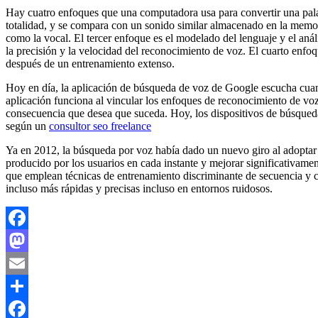
Hay cuatro enfoques que una computadora usa para convertir una palab
totalidad, y se compara con un sonido similar almacenado en la memoria.
como la vocal. El tercer enfoque es el modelado del lenguaje y el análi
la precisión y la velocidad del reconocimiento de voz. El cuarto enf
después de un entrenamiento extenso.
Hoy en día, la aplicación de búsqueda de voz de Google escucha cuando
aplicación funciona al vincular los enfoques de reconocimiento de voz
consecuencia que desea que suceda. Hoy, los dispositivos de búsque
según un
consultor seo freelance
Ya en 2012, la búsqueda por voz había dado un nuevo giro al adoptar
producido por los usuarios en cada instante y mejorar significativam
que emplean técnicas de entrenamiento discriminante de secuencia y 
incluso más rápidas y precisas incluso en entornos ruidosos.
Facebook
Mastodon
Email
Compartir