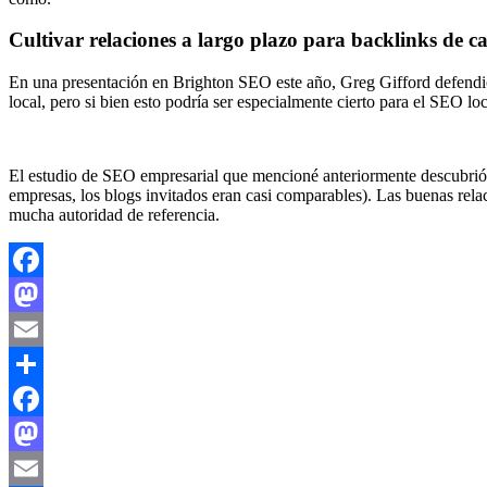
Cultivar relaciones a largo plazo para backlinks de c
En una presentación en Brighton SEO este año, Greg Gifford defendió
local, pero si bien esto podría ser especialmente cierto para el SEO l
El estudio de SEO empresarial que mencioné anteriormente descubrió q
empresas, los blogs invitados eran casi comparables). Las buenas relac
mucha autoridad de referencia.
Facebook
Mastodon
Email
Compartir
Facebook
Mastodon