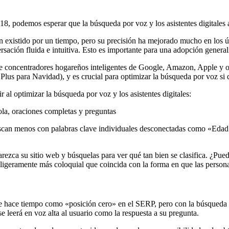
018, podemos esperar que la búsqueda por voz y los asistentes digitale
 han existido por un tiempo, pero su precisión ha mejorado mucho en los
sación fluida e intuitiva. Esto es importante para una adopción general
de concentradores hogareños inteligentes de Google, Amazon, Apple y ot
s para Navidad), y es crucial para optimizar la búsqueda por voz si d
 al optimizar la búsqueda por voz y los asistentes digitales:
cola, oraciones completas y preguntas
 buscan menos con palabras clave individuales desconectadas como «E
arezca su sitio web y búsquelas para ver qué tan bien se clasifica. ¿Pu
ligeramente más coloquial que coincida con la forma en que las persona
e hace tiempo como «posición cero» en el SERP, pero con la búsqueda 
e leerá en voz alta al usuario como la respuesta a su pregunta.