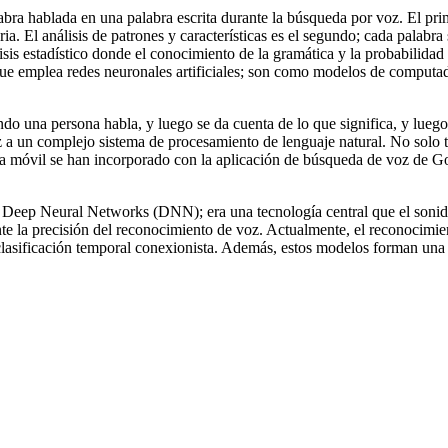
ra hablada en una palabra escrita durante la búsqueda por voz. El pri
 El análisis de patrones y características es el segundo; cada palabra se
sis estadístico donde el conocimiento de la gramática y la probabilidad 
oque emplea redes neuronales artificiales; son como modelos de computa
 una persona habla, y luego se da cuenta de lo que significa, y luego i
 a un complejo sistema de procesamiento de lenguaje natural. No solo ti
da móvil se han incorporado con la aplicación de búsqueda de voz de G
 Deep Neural Networks (DNN); era una tecnología central que el sonido
ente la precisión del reconocimiento de voz. Actualmente, el reconocimi
clasificación temporal conexionista. Además, estos modelos forman una 