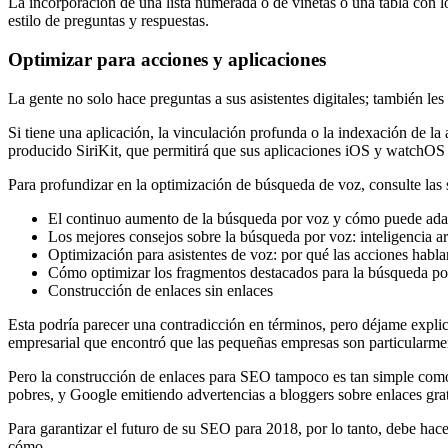
La incorporación de una lista numerada o de viñetas o una tabla con l
estilo de preguntas y respuestas.
Optimizar para acciones y aplicaciones
La gente no solo hace preguntas a sus asistentes digitales; también l
Si tiene una aplicación, la vinculación profunda o la indexación de la a
producido SiriKit, que permitirá que sus aplicaciones iOS y watchOS
Para profundizar en la optimización de búsqueda de voz, consulte las 
El continuo aumento de la búsqueda por voz y cómo puede adap
Los mejores consejos sobre la búsqueda por voz: inteligencia ar
Optimización para asistentes de voz: por qué las acciones habla
Cómo optimizar los fragmentos destacados para la búsqueda po
Construcción de enlaces sin enlaces
Esta podría parecer una contradicción en términos, pero déjame explic
empresarial que encontró que las pequeñas empresas son particularmen
Pero la construcción de enlaces para SEO tampoco es tan simple como
pobres, y Google emitiendo advertencias a bloggers sobre enlaces gra
Para garantizar el futuro de su SEO para 2018, por lo tanto, debe hacer
cómo.