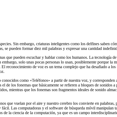
especies. Sin embargo, criaturas inteligentes como los delfines saben có
ras, se pueden formar diez mil palabras y expresar una cantidad indefin
nas que pueden escuchar y hablar como los humanos. La tecnología de 
in embargo, solo unas pocas personas lo usan, posiblemente porque la m
l reconocimiento de voz es un tema complejo que ha desafiado a los cie
oz.
onocidos como «Teléfonos» a partir de nuestra voz, y corresponden a u
el de los fonemas que básicamente se refieren a bloques de sonidos a par
sonidos, mientras que los fonemas son fragmentos ideales de sonido alma
os que vuelan por el aire y nuestro cerebro los convierte en palabras, 
 fácil. Las computadoras y el software de búsqueda móvil manipulan tant
de la ciencia de la computación, ya que es un campo interdisciplinario