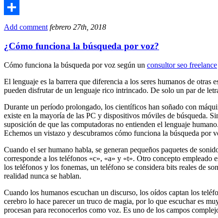
Email
Compartir
Add comment
febrero 27th, 2018
¿Cómo funciona la búsqueda por voz?
Cómo funciona la búsqueda por voz según un
consultor seo freelance
El lenguaje es la barrera que diferencia a los seres humanos de otras 
pueden disfrutar de un lenguaje rico intrincado. De solo un par de let
Durante un período prolongado, los científicos han soñado con máqui
existe en la mayoría de las PC y dispositivos móviles de búsqueda. S
suposición de que las computadoras no entienden el lenguaje humano. E
Echemos un vistazo y descubramos cómo funciona la búsqueda por v
Cuando el ser humano habla, se generan pequeños paquetes de sonido c
corresponde a los teléfonos «c», «a» y «t». Otro concepto empleado es 
los teléfonos y los fonemas, un teléfono se considera bits reales de 
realidad nunca se hablan.
Cuando los humanos escuchan un discurso, los oídos captan los teléfon
cerebro lo hace parecer un truco de magia, por lo que escuchar es muy
procesan para reconocerlos como voz. Es uno de los campos complejos 