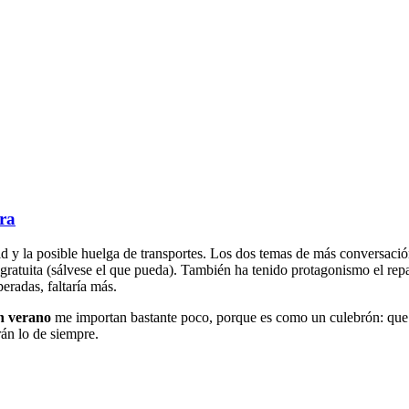
rra
d y la posible huelga de transportes. Los dos temas de más conversación
sa gratuita (sálvese el que pueda). También ha tenido protagonismo el re
eradas, faltaría más.
en verano
me importan bastante poco, porque es como un culebrón: que sól
rán lo de siempre.