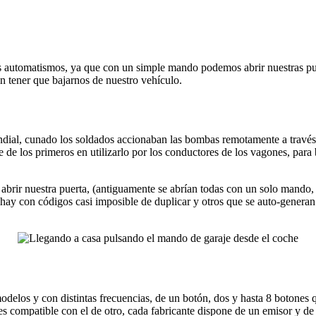
s automatismos, ya que con un simple mando podemos abrir nuestras puer
n tener que bajarnos de nuestro vehículo.
dial, cunado los soldados accionaban las bombas remotamente a través 
e los primeros en utilizarlo por los conductores de los vagones, para bie
rir nuestra puerta, (antiguamente se abrían todas con un solo mando, has
s hay con códigos casi imposible de duplicar y otros que se auto-generan
delos y con distintas frecuencias, de un botón, dos y hasta 8 botones 
 compatible con el de otro, cada fabricante dispone de un emisor y de 