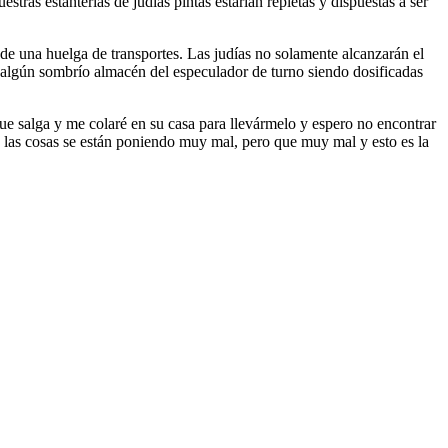
stras estanterías de judías pintas estarían repletas y dispuestas a ser
 una huelga de transportes. Las judías no solamente alcanzarán el
n algún sombrío almacén del especulador de turno siendo dosificadas
 que salga y me colaré en su casa para llevármelo y espero no encontrar
e las cosas se están poniendo muy mal, pero que muy mal y esto es la