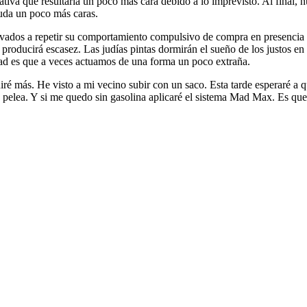
iva que resultaría un poco más cara debido a lo imprevisto. Al final, nue
uda un poco más caras.
ados a repetir su comportamiento compulsivo de compra en presencia de
producirá escasez. Las judías pintas dormirán el sueño de los justos e
dad es que a veces actuamos de una forma un poco extraña.
guiré más. He visto a mi vecino subir con un saco. Esta tarde esperaré a
ay pelea. Y si me quedo sin gasolina aplicaré el sistema Mad Max. Es qu