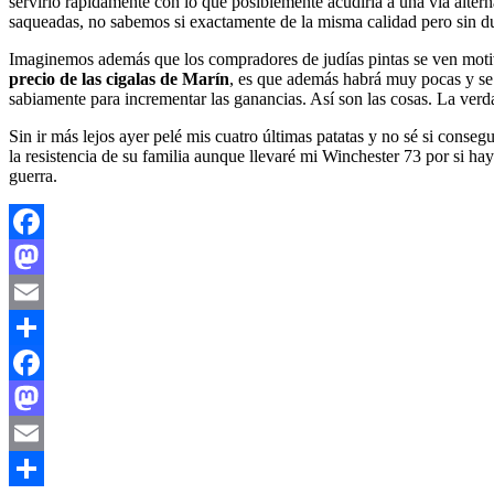
servirlo rápidamente con lo que posiblemente acudiría a una vía alternat
saqueadas, no sabemos si exactamente de la misma calidad pero sin d
Imaginemos además que los compradores de judías pintas se ven motiv
precio de las cigalas de Marín
, es que además habrá muy pocas y se 
sabiamente para incrementar las ganancias. Así son las cosas. La ver
Sin ir más lejos ayer pelé mis cuatro últimas patatas y no sé si conse
la resistencia de su familia aunque llevaré mi Winchester 73 por si h
guerra.
Facebook
Mastodon
Email
Compartir
Facebook
Mastodon
Email