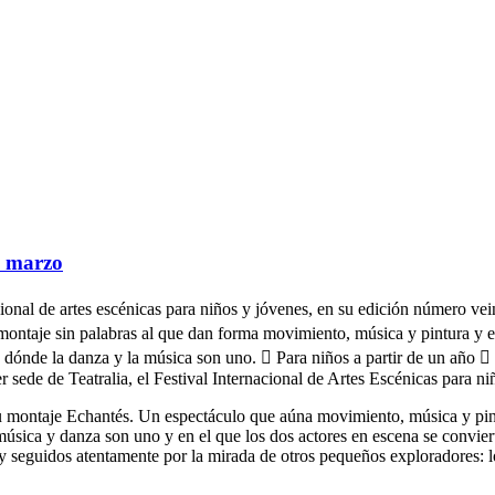
de marzo
acional de artes escénicas para niños y jóvenes, en su edición número v
montaje sin palabras al que dan forma movimiento, música y pintura y e
dónde la danza y la música son uno.  Para niños a partir de un año  V
 sede de Teatralia, el Festival Internacional de Artes Escénicas para n
u montaje Echantés. Un espectáculo que aúna movimiento, música y pint
música y danza son uno y en el que los dos actores en escena se convi
y seguidos atentamente por la mirada de otros pequeños exploradores: l