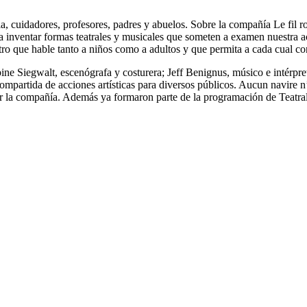
ia, cuidadores, profesores, padres y abuelos. Sobre la compañía Le fil 
 para inventar formas teatrales y musicales que someten a examen nuestra
atro que hable tanto a niños como a adultos y que permita a cada cual con
abine Siegwalt, escenógrafa y costurera; Jeff Benignus, músico e intérp
ompartida de acciones artísticas para diversos públicos. Aucun navire n
or la compañía. Además ya formaron parte de la programación de Teatra