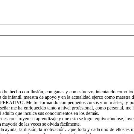
 he hecho con ilusión, con ganas y con esfuerzo, intentando como tod
 de infantil, maestra de apoyo y en la actualidad ejerzo como maestra d
RATIVO. Me fui formando con pequeños cursos y un máster; y poco a
nseñar me ha enriquecido tanto a nivel profesional, como personal, me
 adulto que inculca sus conocimientos en los demás.
enes construyen su aprendizaje y que esto se logra equivocándose, in
 mayoría de las veces se olvida fácilmente.
la ayuda, la ilusión, la motivación…que todo y cada uno de ellos es u