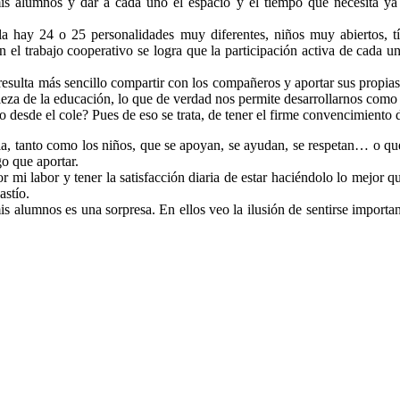
is alumnos y dar a cada uno el espacio y el tiempo que necesita ya 
a hay 24 o 25 personalidades muy diferentes, niños muy abiertos, tí
el trabajo cooperativo se logra que la participación activa de cada un
sulta más sencillo compartir con los compañeros y aportar sus propias 
lleza de la educación, lo que de verdad nos permite desarrollarnos com
 desde el cole? Pues de eso se trata, de tener el firme convencimiento 
ula, tanto como los niños, que se apoyan, se ayudan, se respetan… o q
o que aportar.
por mi labor y tener la satisfacción diaria de estar haciéndolo lo mejor
astío.
is alumnos es una sorpresa. En ellos veo la ilusión de sentirse importa