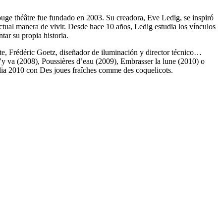
rouge théâtre fue fundado en 2003. Su creadora, Eve Ledig, se inspiró
 actual manera de vivir. Desde hace 10 años, Ledig estudia los vínculos
tar su propia historia.
rete, Frédéric Goetz, diseñador de iluminación y director técnico…
’y va (2008), Poussières d’eau (2009), Embrasser la lune (2010) o
lia 2010 con Des joues fraîches comme des coquelicots.