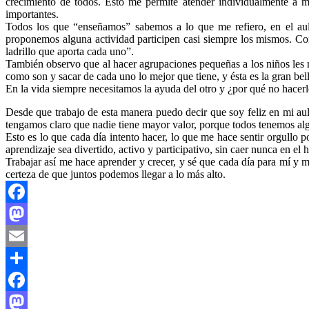
crecimiento de todos. Esto me permite atender individualmente a m
importantes.
Todos los que “enseñamos” sabemos a lo que me refiero, en el aul
proponemos alguna actividad participen casi siempre los mismos. Con 
ladrillo que aporta cada uno”.
También observo que al hacer agrupaciones pequeñas a los niños les re
como son y sacar de cada uno lo mejor que tiene, y ésta es la gran be
En la vida siempre necesitamos la ayuda del otro y ¿por qué no hacerlo
Desde que trabajo de esta manera puedo decir que soy feliz en mi a
tengamos claro que nadie tiene mayor valor, porque todos tenemos alg
Esto es lo que cada día intento hacer, lo que me hace sentir orgullo 
aprendizaje sea divertido, activo y participativo, sin caer nunca en el h
Trabajar así me hace aprender y crecer, y sé que cada día para mí y m
certeza de que juntos podemos llegar a lo más alto.
Facebook
Mastodon
Email
Compartir
Facebook