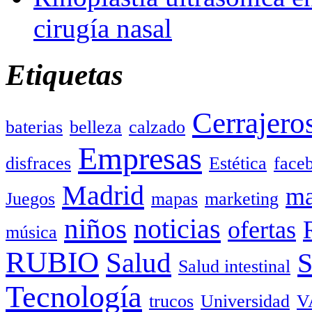
cirugía nasal
Etiquetas
Cerrajero
baterias
belleza
calzado
Empresas
disfraces
Estética
face
Madrid
ma
Juegos
mapas
marketing
niños
noticias
ofertas
música
RUBIO
Salud
Salud intestinal
Tecnología
trucos
Universidad
V