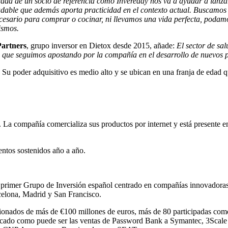
rada de un socio de referencia como Inveready nos va a ayudar a lanz
ble que además aporta practicidad en el contexto actual. Buscamos tr
ecesario para comprar o cocinar, ni llevamos una
vida perfecta, podam
ismos.
artners
, grupo inversor en Dietox desde 2015, añade:
El sector de sa
 que seguimos apostando por la compañía en el desarrollo de nuevos pr
 Su poder adquisitivo es medio alto y se ubican en una franja de edad 
. La compañía comercializa sus productos por internet y está presente e
entos sostenidos año a año.
imer Grupo de Inversión español centrado en compañías innovadoras en
rcelona, Madrid y San Francisco.
stionados de más de €100 millones de euros, más de 80 participadas co
cado como puede ser las ventas de Password Bank a Symantec, 3Scale N