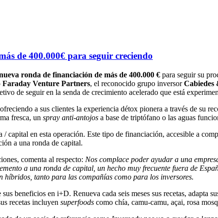
más de 400.000€ para seguir creciendo
nueva ronda de financiación de más de 400.000 €
para seguir su pro
o
Faraday Venture Partners
, el reconocido grupo inversor
Cabiedes 
jetivo de seguir en la senda de crecimiento acelerado que está experime
 ofreciendo a sus clientes la experiencia détox pionera a través de su re
ma fresca, un
spray anti-antojos
a base de triptófano o
las aguas funcio
 / capital en esta operación. Este tipo de financiación, accesible a co
ación a una ronda de capital.
ciones, comenta al respecto:
Nos complace poder ayudar a una empresa 
emento a una ronda de capital, un hecho muy frecuente fuera de Espa
n híbridos, tanto para las compañías como para los inversores.
 de sus beneficios en i+D. Renueva cada seis meses sus recetas, adapta s
sus recetas incluyen
superfoods
como chía, camu-camu, açai, rosa mosqu