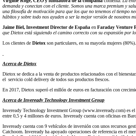
Virginie Rogé, CEO y fundadora de la compañía
comenta:
La ent
demanda y conectan con el cliente. Somos una marca premium y saluda
una filosofía de motivación para que los que no tenemos el tiempo n
hábitos y sobre todo nos ayuden a ser la mejor versión de nosotros m
Jaime Biel, Investment Director de España
en
Faraday Venture P
que Dietox está siguiendo el camino correcto con su expansión por lo
Los clientes de
Dietox
son particulares, en su mayoría mujeres (80%).
Acerca de Dietox
Dietox se dedica a la venta de productos relacionados con el bienestar
el servicio cold delivery de todos sus productos frescos.
En 2017, Dietox superó el millón de euros en facturación con crecimi
Acerca de Inveready Technology Investment Group
Inveready Technology Investment Group (www.inveready.com) es el pr
entre 0,5 y 4 millones de euros. Inveready cuenta con oficinas en Ba
Inveready cuenta con 9 vehículos de inversión con unos recursos ge
Catchoom. Inveready ha apoyado operaciones de referencia en el mer