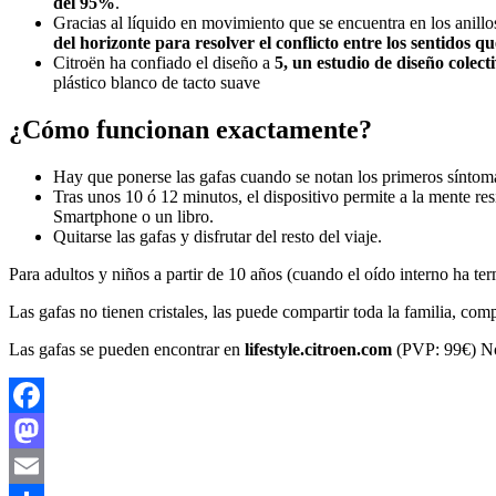
del 95%
.
Gracias al líquido en movimiento que se encuentra en los anillos 
del horizonte para resolver el conflicto entre los sentidos q
Citroën ha confiado el diseño a
5, un estudio de diseño colect
plástico blanco de tacto suave
¿Cómo funcionan exactamente?
Hay que ponerse las gafas cuando se notan los primeros síntom
Tras unos 10 ó 12 minutos, el dispositivo permite a la mente re
Smartphone o un libro.
Quitarse las gafas y disfrutar del resto del viaje.
Para adultos y niños a partir de 10 años (cuando el oído interno ha te
Las gafas no tienen cristales, las puede compartir toda la familia, co
Las gafas se pueden encontrar en
lifestyle.citroen.com
(PVP: 99€) No
Facebook
Mastodon