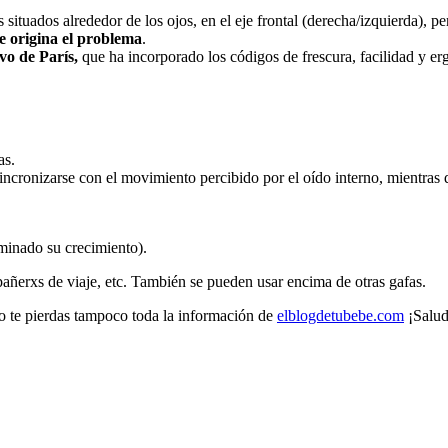
situados alrededor de los ojos, en el eje frontal (derecha/izquierda), per
ue origina el problema
.
ivo de París,
que ha incorporado los códigos de frescura, facilidad y er
as.
sincronizarse con el movimiento percibido por el oído interno, mientras
rminado su crecimiento).
mpañerxs de viaje, etc. También se pueden usar encima de otras gafas.
 te pierdas tampoco toda la información de
elblogdetubebe.com
¡Salud