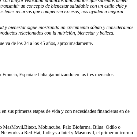
ar con mayor velocidad productos innovadores que sabemos tienen
ansmitir un concepto de bienestar saludable con un estilo chic y
os tener recursos que compensen excesos, nos ayuden a mejorar
lud y bienestar sigue mostrando un crecimiento sólido y consideramos
oductos relacionados con la nutrición, bienestar y belleza.
que va de los 24 a los 45 años, aproximadamente.
n Francia, España e Italia garantizando en los tres mercados
 sus primeras etapas de vida y con necesidades financieras en de
mo MasMovil,Bitext, Mobincube, Palo Biofarma, Bilua, Odilo o
etworks a Red Hat, Indisys a Intel y Masmovil, el primer unicornio