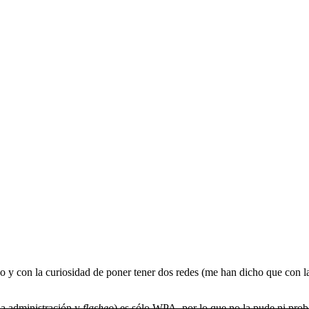
 y con la curiosidad de poner tener dos redes (me han dicho que con la
 la administración y
flasheo
) es sólo WPA, por lo que no la pude ni prob