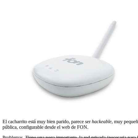
El cacharrito está muy bien parido, parece ser
hackeable
, muy pequeño
pública, configurable desde el web de FON.
Problemas.
Tiene una pega importante, la red privada (necesaria para