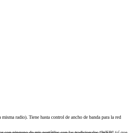
 misma radio). Tiene hasta control de ancho de banda para la red
ar con ninguno de mis portátiles con las tradicionales “WEP”
(sí que