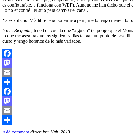
es configurable, y funciona con WEP). Aunque me han dicho que el ch
–o no encontré– el sitio para cambiar el canal.
Ya está dicho. Vía libre para ponerme a parir, me lo tengo merecido p
Nota:
Be gentle
, tened en cuenta que “alguien” (supongo que el Mons
lo que me asegura que los siguientes días tengan un punto de pesadill
curso y tengo horarios de lo más variados.
Facebook
Mastodon
Email
Compartir
Facebook
Mastodon
Email
Compartir
Add comment
diciembre 10th, 2013