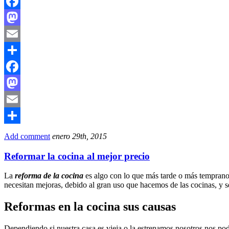
Facebook
Mastodon
Email
Compartir
Facebook
Mastodon
Email
Compartir
Add comment
enero 29th, 2015
Reformar la cocina al mejor precio
La
reforma de la cocina
es algo con lo que más tarde o más temprano 
necesitan mejoras, debido al gran uso que hacemos de las cocinas, y s
Reformas en la cocina sus causas
Dependiendo si nuestra casa es vieja o la estrenamos nosotros nos p