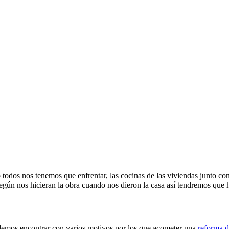
todos nos tenemos que enfrentar, las cocinas de las viviendas junto con
egún nos hicieran la obra cuando nos dieron la casa así tendremos que h
odemos encontrar con varios motivos por los que acometer una
reforma d