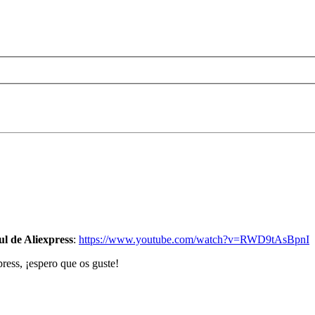
l de Aliexpress
:
https://www.youtube.com/watch?v=RWD9tAsBpnI
ress, ¡espero que os guste!