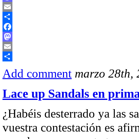
Mastodon
Email
Compartir
Facebook
Mastodon
Email
Compartir
Add comment
marzo 28th,
Lace up Sandals en prima
¿Habéis desterrado ya las s
vuestra contestación es afi