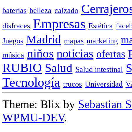
Cerrajero
baterias
belleza
calzado
Empresas
disfraces
Estética
face
Madrid
ma
Juegos
mapas
marketing
niños
noticias
ofertas
música
RUBIO
Salud
Salud intestinal
Tecnología
trucos
Universidad
V
Theme: Blix by
Sebastian 
WPMU-DEV
.