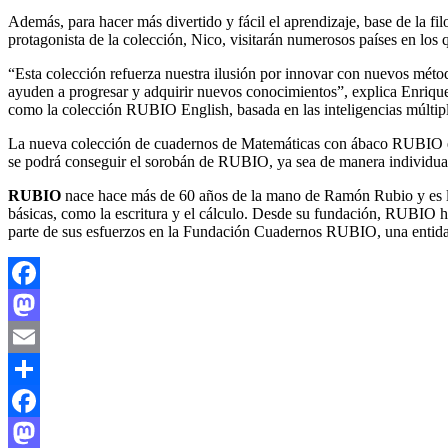
Además, para hacer más divertido y fácil el aprendizaje, base de la 
protagonista de la colección, Nico, visitarán numerosos países en los
“Esta colección refuerza nuestra ilusión por innovar con nuevos método
ayuden a progresar y adquirir nuevos conocimientos”, explica Enrique
como la colección RUBIO English, basada en las inteligencias múltipl
La nueva colección de cuadernos de Matemáticas con ábaco RUBIO esta
se podrá conseguir el sorobán de RUBIO, ya sea de manera individual
RUBIO
nace hace más de 60 años de la mano de Ramón Rubio y es la e
básicas, como la escritura y el cálculo. Desde su fundación, RUBIO 
parte de sus esfuerzos en la Fundación Cuadernos RUBIO, una entidad 
Facebook
Mastodon
Email
Compartir
Facebook