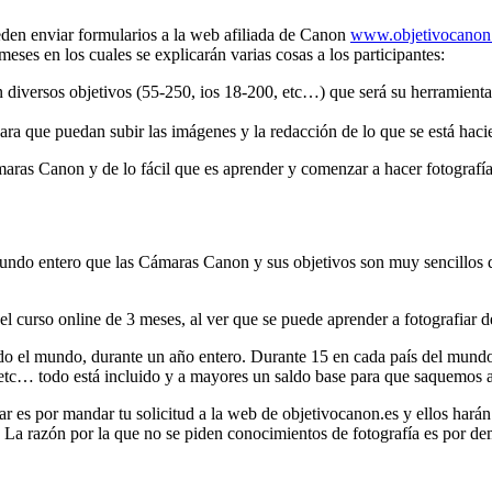
ueden enviar formularios a la web afiliada de Canon
www.objetivocanon
eses en los cuales se explicarán varias cosas a los participantes:
 diversos objetivos (55-250, ios 18-200, etc…) que será su herramienta 
ara que puedan subir las imágenes y la redacción de lo que se está hacie
ámaras Canon y de lo fácil que es aprender y comenzar a hacer fotografí
mundo entero que las Cámaras Canon y sus objetivos son muy sencillos d
el curso online de 3 meses, al ver que se puede aprender a fotografiar 
odo el mundo, durante un año entero. Durante 15 en cada país del mundo
 etc… todo está incluido y a mayores un saldo base para que saquemos a
ar es por mandar tu solicitud a la web de objetivocanon.es y ellos harán 
. La razón por la que no se piden conocimientos de fotografía es por d