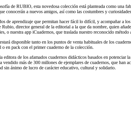
filosofía de RUBIO, esta novedosa colección está planteada como una fa
 que conocerán a nuevos amigos, así como las costumbres y curiosidades
s de aprendizaje que permitan hacer fácil lo difícil, y acompañar a los
 Rubio, director general de la editorial a la que da nombre, quien añad
es, o nuestra app iCuadernos, que traslada nuestro reconocido método al
rá disponible tanto en los puntos de venta habituales de los cuadernos
 o en pack con el primer cuaderno de la colección.
ditora de los afamados cuadernos didácticos basados en potenciar la pl
ha vendido más de 300 millones de ejemplares de cuadernos, que han a
sin ánimo de lucro de carácter educativo, cultural y solidario.