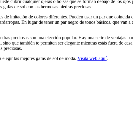
l puede cubrir cualquier ojeras o bolsas que se forman debajo de los ojo
s gafas de sol con las hermosas piedras preciosas.
s de imitación de colores diferentes. Pueden usar un par que coincida co
ardarropas. En lugar de tener un par negro de tonos básicos, que van a 
dras preciosas son una elección popular. Hay una serie de ventajas para
ol, sino que también te permiten ser elegante mientras estás fuera de c
s preciosas.
legir las mejores gafas de sol de moda.
Visita web aquí
.