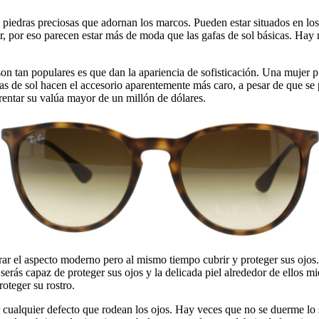
iedras preciosas que adornan los marcos. Pueden estar situados en los 
nar, por eso parecen estar más de moda que las gafas de sol básicas. Ha
son tan populares es que dan la apariencia de sofisticación. Una mujer
fas de sol hacen el accesorio aparentemente más caro, a pesar de que 
rentar su valúa mayor de un millón de dólares.
r el aspecto moderno pero al mismo tiempo cubrir y proteger sus ojos. 
 serás capaz de proteger sus ojos y la delicada piel alrededor de ellos m
roteger su rostro.
cualquier defecto que rodean los ojos. Hay veces que no se duerme lo suf