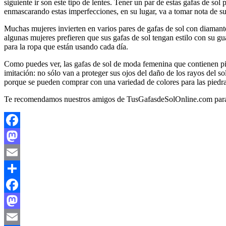
siguiente ir son este tipo de lentes. Tener un par de estas gafas de so
enmascarando estas imperfecciones, en su lugar, va a tomar nota de su
Muchas mujeres invierten en varios pares de gafas de sol con diamante
algunas mujeres prefieren que sus gafas de sol tengan estilo con su gu
para la ropa que están usando cada día.
Como puedes ver, las gafas de sol de moda femenina que contienen pie
imitación: no sólo van a proteger sus ojos del daño de los rayos del s
porque se pueden comprar con una variedad de colores para las piedra
Te recomendamos nuestros amigos de TusGafasdeSolOnline.com para e
Facebook
Mastodon
Email
Compartir
Facebook
Mastodon