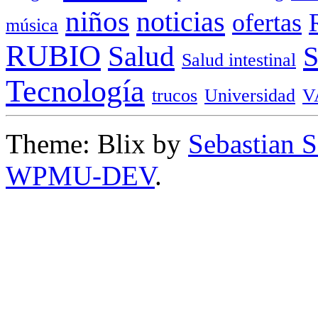
niños
noticias
ofertas
música
RUBIO
Salud
Salud intestinal
Tecnología
trucos
Universidad
V
Theme: Blix by
Sebastian 
WPMU-DEV
.