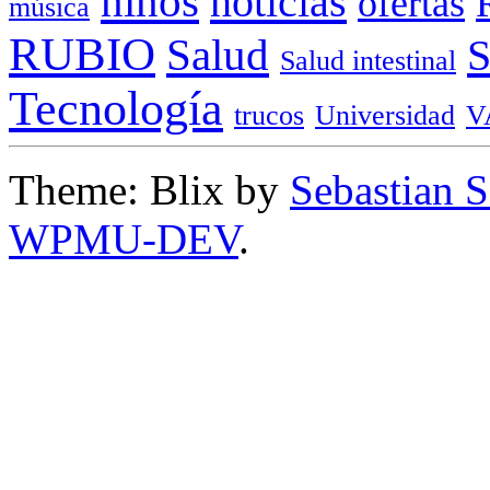
niños
noticias
ofertas
música
RUBIO
Salud
Salud intestinal
Tecnología
trucos
Universidad
V
Theme: Blix by
Sebastian 
WPMU-DEV
.