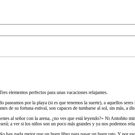
Tres elementos perfectos para unas vacaciones relajantes.
paseamos por la playa (si es que tenemos la suerte), a aquellos seres 
entes de su fortuna estival, son capaces de tumbarse al sol, sin más, a dis
tes al señor con la arena, ¿no ves que está leyendo?» Ni Antoñito mira 
erá; a ver si los niños son un poco más grandes y ya nos podemos rela
 No hay nada mejor que un buen libro para pasar un buen rato. Y por es