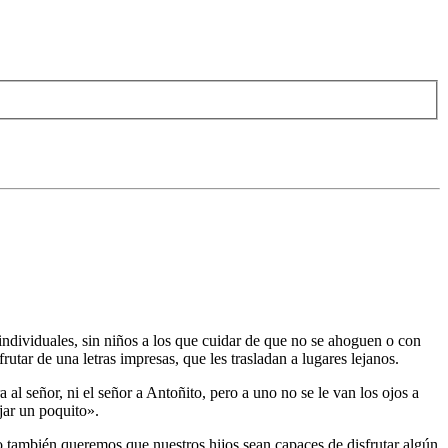
individuales, sin niños a los que cuidar de que no se ahoguen o con
frutar de una letras impresas, que les trasladan a lugares lejanos.
al señor, ni el señor a Antoñito, pero a uno no se le van los ojos a
jar un poquito».
o también queremos que nuestros hijos sean capaces de disfrutar algún