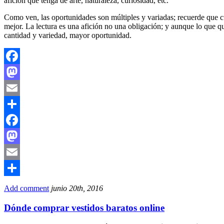
afición que tenga de arte, naturaleza, curiosidad, etc.
Como ven, las oportunidades son múltiples y variadas; recuerde que cua
mejor. La lectura es una afición no una obligación; y aunque lo que qu
cantidad y variedad, mayor oportunidad.
Facebook
Mastodon
Email
Compartir
Facebook
Mastodon
Email
Compartir
Add comment
junio 20th, 2016
Dónde comprar vestidos baratos online