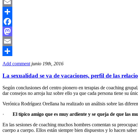
Mastodon
Email
Compartir
Facebook
Mastodon
Email
Compartir
Add comment
junio 19th, 2016
La sexualidad se va de vacaciones, perfil de las rela
Según conclusiones del centro pionero en terapias de coaching grupa
dar consejos no arroja luz sobre ello ya que cada persona tiene su úni
Verónica Rodríguez Orellana ha realizado un análisis sobre las difere
·
El típico amigo que es muy ardiente y se queja de que las 
En las sesiones de coaching muchos hombres comentan su preocupació
cuerpo a cuerpo. Ellos están siempre bien dispuestos y lo hacen saber