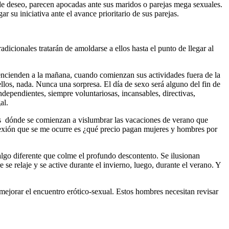
de deseo, parecen apocadas ante sus maridos o parejas mega sexuales.
su iniciativa ante el avance prioritario de sus parejas.
icionales tratarán de amoldarse a ellos hasta el punto de llegar al
encienden a la mañana, cuando comienzan sus actividades fuera de la
llos, nada. Nunca una sorpresa. El día de sexo será alguno del fin de
ndependientes, siempre voluntariosas, incansables, directivas,
al.
es dónde se comienzan a vislumbrar las vacaciones de verano que
flexión que se me ocurre es ¿qué precio pagan mujeres y hombres por
algo diferente que colme el profundo descontento. Se ilusionan
e relaje y se active durante el invierno, luego, durante el verano. Y
mejorar el encuentro erótico-sexual. Estos hombres necesitan revisar