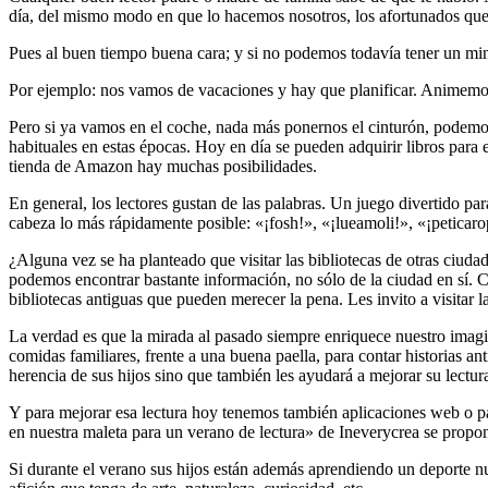
día, del mismo modo en que lo hacemos nosotros, los afortunados que 
Pues al buen tiempo buena cara; y si no podemos todavía tener un min
Por ejemplo: nos vamos de vacaciones y hay que planificar. Animemos 
Pero si ya vamos en el coche, nada más ponernos el cinturón, podemos
habituales en estas épocas. Hoy en día se pueden adquirir libros para
tienda de Amazon hay muchas posibilidades.
En general, los lectores gustan de las palabras. Un juego divertido pa
cabeza lo más rápidamente posible: «¡fosh!», «¡lueamoli!», «¡peticarope
¿Alguna vez se ha planteado que visitar las bibliotecas de otras ciu
podemos encontrar bastante información, no sólo de la ciudad en sí. C
bibliotecas antiguas que pueden merecer la pena. Les invito a visitar 
La verdad es que la mirada al pasado siempre enriquece nuestro imagin
comidas familiares, frente a una buena paella, para contar historias an
herencia de sus hijos sino que también les ayudará a mejorar su lectur
Y para mejorar esa lectura hoy tenemos también aplicaciones web o pa
en nuestra maleta para un verano de lectura» de Ineverycrea se propone
Si durante el verano sus hijos están además aprendiendo un deporte nu