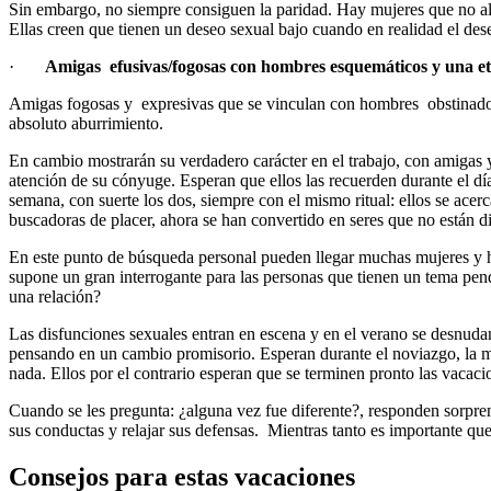
Sin embargo, no siempre consiguen la paridad. Hay mujeres que no alc
Ellas creen que tienen un deseo sexual bajo cuando en realidad el dese
·
Amigas efusivas/fogosas con hombres esquemáticos y una et
Amigas fogosas y expresivas que se vinculan con hombres obstinados, co
absoluto aburrimiento.
En cambio mostrarán su verdadero carácter en el trabajo, con amigas y
atención de su cónyuge. Esperan que ellos las recuerden durante el día
semana, con suerte los dos, siempre con el mismo ritual: ellos se acer
buscadoras de placer, ahora se han convertido en seres que no están dis
En este punto de búsqueda personal pueden llegar muchas mujeres y h
supone un gran interrogante para las personas que tienen un tema pen
una relación?
Las disfunciones sexuales entran en escena y en el verano se desnudan
pensando en un cambio promisorio. Esperan durante el noviazgo, la mate
nada. Ellos por el contrario esperan que se terminen pronto las vacacio
Cuando se les pregunta: ¿alguna vez fue diferente?, responden sorpren
sus conductas y relajar sus defensas. Mientras tanto es importante q
Consejos para estas vacaciones