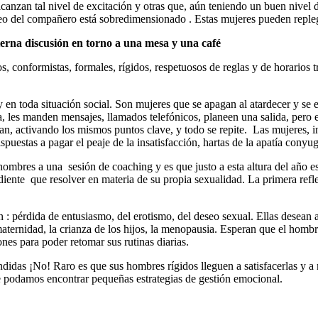
anzan tal nivel de excitación y otras que, aún teniendo un buen nivel 
o del compañero está sobredimensionado . Estas mujeres pueden replegar 
erna discusión en torno a una mesa y una café
nformistas, formales, rígidos, respetuosos de reglas y de horarios trad
 en toda situación social.
Son mujeres que se apagan al atardecer y se 
, les manden mensajes, llamados telefónicos, planeen una salida, pero e
can, activando los mismos puntos clave, y todo se repite. Las mujeres, i
puestas a pagar el peaje de la insatisfacción, hartas de la apatía conyug
ombres a una sesión de coaching y es que justo a esta altura del año 
diente que resolver en materia de su propia sexualidad. La primera re
 : pérdida de entusiasmo, del erotismo, del deseo sexual. Ellas desean 
rnidad, la crianza de los hijos, la menopausia. Esperan que el hombre s
nes para poder retomar sus rutinas diarias.
didas ¡No! Raro es que sus hombres rígidos lleguen a satisfacerlas y a 
ue podamos encontrar pequeñas estrategias de gestión emocional.