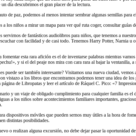
un día descubrimos el gran placer de la lectura.
uto de paz, podemos al menos intentar sembrar algunas semillas para el
a los niños a mirar un mapa para ver qué ruta coger, consultar guías d
 servirnos de fantásticos audiolibros para niños, que tenemos a nuestr
 escuchar con facilidad y de casi todo. Tenemos Harry Potter, Narnia u
ra fomentar esta rara afición es el de inventarse palabras mientras vam
chu!», y si el del peaje nos mira con cara rara al bajar la ventanilla, a
dades puede ser también interesante? Visitamos una nueva ciudad, vemos
on vistazo a los libros que encontramos podemos tener una idea de los 
la página de Libropatas y leer el artículo de Ráquel C. Pico: «7 Impresi
ario y un viaje de obligado cumplimiento para cualquier familia es el d
tiguas a los niños sobre acontecimientos familiares importantes, graciosos
a.
ra dispositivos móviles que pueden sernos muy útiles a la hora de fome
n distintas posibilidades.
evo o realizan alguna excursión, no debe dejar pasar la oportunidad de 