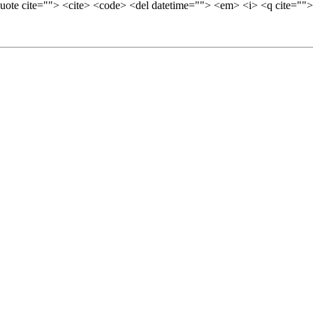
quote cite=""> <cite> <code> <del datetime=""> <em> <i> <q cite="">