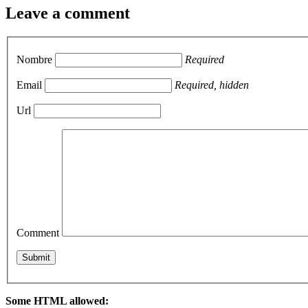
Leave a comment
Nombre
Required
Email
Required, hidden
Url
Comment
Some HTML allowed: