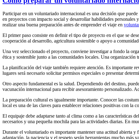
Cómo preparar un voluntariado internacio
Participar en un voluntariado internacional es una decisión que puede 
en proyectos con impacto social y desarrollar habilidades personales 
realizar una buena preparación antes de emprender el viaje en
volunta
El primer paso consiste en definir el tipo de proyecto en el que se de
cooperación al desarrollo, agricultura sostenible o apoyo a comunidade
Una vez seleccionado el proyecto, conviene investigar a fondo la org
ética y sostenible junto a las comunidades locales. Una organización tr
La planificación del viaje también requiere atención. Es importante re
lugares será necesario solicitar permisos especiales o presentar deter
Otro aspecto fundamental es la salud. Dependiendo del destino, puede
vacunación internacional para recibir asesoramiento personalizado. Ade
La preparación cultural es igualmente importante. Conocer las costumbre
local es una de las claves para establecer relaciones positivas con la
El equipaje debe adaptarse tanto al clima como a las características d
necesarios y una pequeña mochila para las actividades diarias. En muchos
Durante el voluntariado es importante mantener una actitud abierta y f
adaptación, la paciencia y el respeto serán herramientas mucho más v