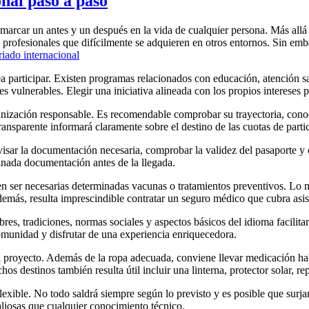
nal paso a paso
marcar un antes y un después en la vida de cualquier persona. Más allá 
y profesionales que difícilmente se adquieren en otros entornos. Sin emb
riado internacional
sea participar. Existen programas relacionados con educación, atención 
s vulnerables. Elegir una iniciativa alineada con los propios intereses 
anización responsable. Es recomendable comprobar su trayectoria, conoc
ansparente informará claramente sobre el destino de las cuotas de partic
visar la documentación necesaria, comprobar la validez del pasaporte y 
minada documentación antes de la llegada.
n ser necesarias determinadas vacunas o tratamientos preventivos. Lo má
más, resulta imprescindible contratar un seguro médico que cubra asisten
s, tradiciones, normas sociales y aspectos básicos del idioma facilitará
 comunidad y disfrutar de una experiencia enriquecedora.
el proyecto. Además de la ropa adecuada, conviene llevar medicación hab
 destinos también resulta útil incluir una linterna, protector solar, rep
lexible. No todo saldrá siempre según lo previsto y es posible que surj
aliosas que cualquier conocimiento técnico.