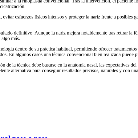
n similar a la rinoplastia convencional. Tras la intervención, el pacient
cicatrización.
evitar esfuerzos físicos intensos y proteger la nariz frente a posibles 
ultado definitivo. Aunque la nariz mejora notablemente tras retirar la 
e algo más.
ología dentro de su práctica habitual, permitiendo ofrecer tratamiento
onidos. En algunos casos una técnica convencional bien realizada puede 
ón de la técnica debe basarse en la anatomía nasal, las expectativas del 
lente alternativa para conseguir resultados precisos, naturales y con u