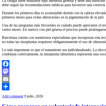
La cirugía suele realizarse bajo anestesia general y tiene una duració
debe seguir las recomendaciones médicas para favorecer una correcta 
Durante los primeros días es aconsejable dormir con la cabeza elevada, 
primeros meses para evitar alteraciones en la pigmentación de la piel.
Una de las preguntas más frecuentes es cuándo puede apreciarse el res
varios meses. En narices con piel gruesa el proceso puede prolongars
Barcelona cuenta con numerosos especialistas que incorporan esta tecn
no todas las rinoplastias requieren obligatoriamente el uso de ultras
Lo más importante es que el tratamiento sea individualizado. La elecci
combinan correctamente, la rinoplastia ultrasónica representa una exce
Facebook
Mastodon
Email
Compartir
Add comment
9 julio, 2026