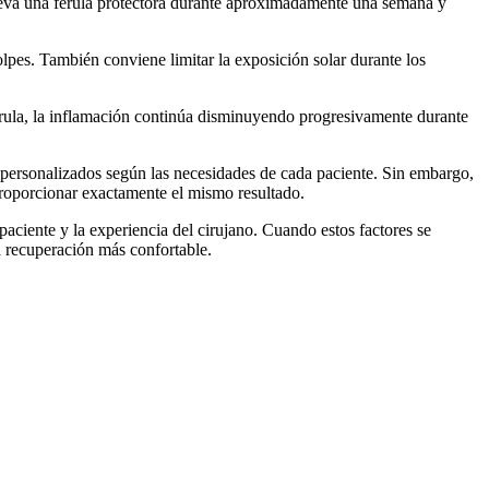
e lleva una férula protectora durante aproximadamente una semana y
golpes. También conviene limitar la exposición solar durante los
férula, la inflamación continúa disminuyendo progresivamente durante
s personalizados según las necesidades de cada paciente. Sin embargo,
proporcionar exactamente el mismo resultado.
paciente y la experiencia del cirujano. Cuando estos factores se
na recuperación más confortable.