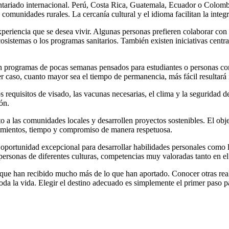
ntariado internacional. Perú, Costa Rica, Guatemala, Ecuador o Colombi
 comunidades rurales. La cercanía cultural y el idioma facilitan la inte
experiencia que se desea vivir. Algunas personas prefieren colaborar con 
cosistemas o los programas sanitarios. También existen iniciativas cen
ten programas de pocas semanas pensados para estudiantes o personas co
 caso, cuanto mayor sea el tiempo de permanencia, más fácil resultará i
s requisitos de visado, las vacunas necesarias, el clima y la seguridad
ón.
a las comunidades locales y desarrollen proyectos sostenibles. El objetiv
ocimientos, tiempo y compromiso de manera respetuosa.
oportunidad excepcional para desarrollar habilidades personales como la
ersonas de diferentes culturas, competencias muy valoradas tanto en e
n que han recibido mucho más de lo que han aportado. Conocer otras real
oda la vida. Elegir el destino adecuado es simplemente el primer paso p