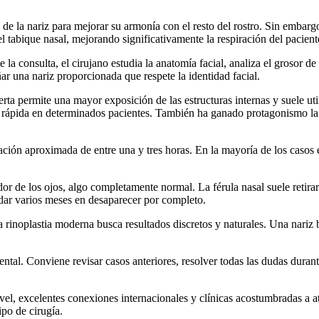
a de la nariz para mejorar su armonía con el resto del rostro. Sin embar
 tabique nasal, mejorando significativamente la respiración del pacient
 consulta, el cirujano estudia la anatomía facial, analiza el grosor de l
ñar una nariz proporcionada que respete la identidad facial.
erta permite una mayor exposición de las estructuras internas y suele uti
s rápida en determinados pacientes. También ha ganado protagonismo la r
ración aproximada de entre una y tres horas. En la mayoría de los casos 
de los ojos, algo completamente normal. La férula nasal suele retirars
dar varios meses en desaparecer por completo.
La rinoplastia moderna busca resultados discretos y naturales. Una nariz
mental. Conviene revisar casos anteriores, resolver todas las dudas dura
ivel, excelentes conexiones internacionales y clínicas acostumbradas a 
ipo de cirugía.