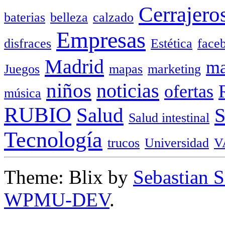
Cerrajero
baterias
belleza
calzado
Empresas
disfraces
Estética
face
Madrid
ma
Juegos
mapas
marketing
niños
noticias
ofertas
música
RUBIO
Salud
Salud intestinal
Tecnología
trucos
Universidad
V
Theme: Blix by
Sebastian 
WPMU-DEV
.