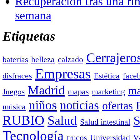
Recuperación tras una rin
semana
Etiquetas
Cerrajero
baterias
belleza
calzado
Empresas
disfraces
Estética
face
Madrid
ma
Juegos
mapas
marketing
niños
noticias
ofertas
música
RUBIO
Salud
Salud intestinal
Tecnología
trucos
Universidad
V