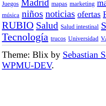
Madrid
ma
Juegos
mapas
marketing
niños
noticias
ofertas
música
RUBIO
Salud
Salud intestinal
Tecnología
trucos
Universidad
V
Theme: Blix by
Sebastian 
WPMU-DEV
.