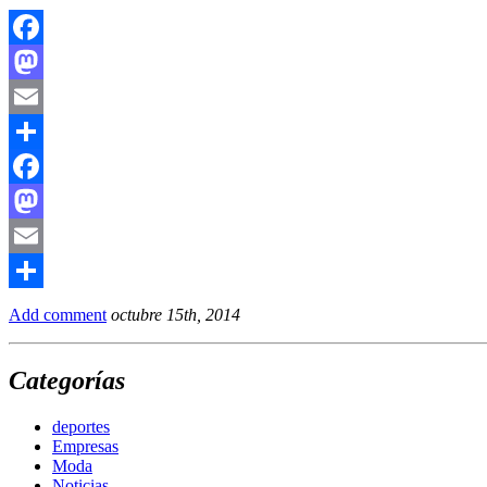
Facebook
Mastodon
Email
Compartir
Facebook
Mastodon
Email
Compartir
Add comment
octubre 15th, 2014
Categorías
deportes
Empresas
Moda
Noticias