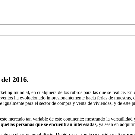
 del 2016.
ing mundial, en cualquiera de los rubros para las que se realice. En un
ipo eventos ha evolucionado impresionantemente hacia ferias de muestra
 igualmente para el sector de compra y venta de viviendas, y de este p
ste mercado tan variable de este continente; mostrando la versatilidad
aquellas personas que se encuentran interesadas,
ya sean en adquirir
ante en el ramo inmobiliario. Debido a este auge se decide realizar
uno 