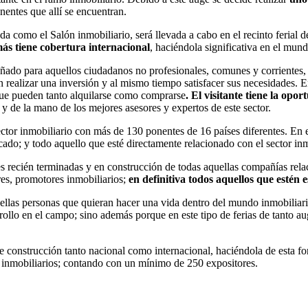
entes que allí se encuentran.
como el Salón inmobiliario, será llevada a cabo en el recinto ferial de
ás tiene cobertura internacional
, haciéndola significativa en el mundo
señado para aquellos ciudadanos no profesionales, comunes y corrientes,
 realizar una inversión y al mismo tiempo satisfacer sus necesidades. 
; que pueden tanto alquilarse como comprarse
. El visitante tiene la opo
 de la mano de los mejores asesores y expertos de este sector.
sector inmobiliario con más de 130 ponentes de 16 países diferentes. En e
ado; y todo aquello que esté directamente relacionado con el sector inm
es recién terminadas y en construcción de todas aquellas compañías rela
res, promotores inmobiliarios;
en definitiva todos aquellos que estén
quellas personas que quieran hacer una vida dentro del mundo inmobiliar
ollo en el campo; sino además porque en este tipo de ferias de tanto au
 de construcción tanto nacional como internacional, haciéndola de esta
s inmobiliarios; contando con un mínimo de 250 expositores.