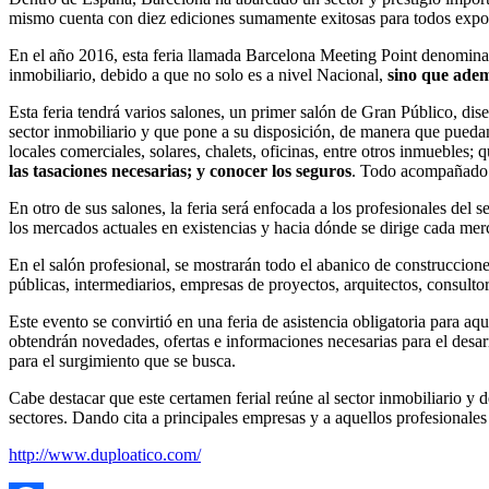
mismo cuenta con diez ediciones sumamente exitosas para todos expon
En el año 2016, esta feria llamada Barcelona Meeting Point denominada 
inmobiliario, debido a que no solo es a nivel Nacional,
sino que adem
Esta feria tendrá varios salones, un primer salón de Gran Público, di
sector inmobiliario y que pone a su disposición, de manera que puedan
locales comerciales, solares, chalets, oficinas, entre otros inmuebles
las tasaciones necesarias; y conocer los seguros
. Todo acompañado y
En otro de sus salones, la feria será enfocada a los profesionales del 
los mercados actuales en existencias y hacia dónde se dirige cada merc
En el salón profesional, se mostrarán todo el abanico de construccion
públicas, intermediarios, empresas de proyectos, arquitectos, consulto
Este evento se convirtió en una feria de asistencia obligatoria para a
obtendrán novedades, ofertas e informaciones necesarias para el desarr
para el surgimiento que se busca.
Cabe destacar que este certamen ferial reúne al sector inmobiliario y
sectores. Dando cita a principales empresas y a aquellos profesionale
http://www.duploatico.com/