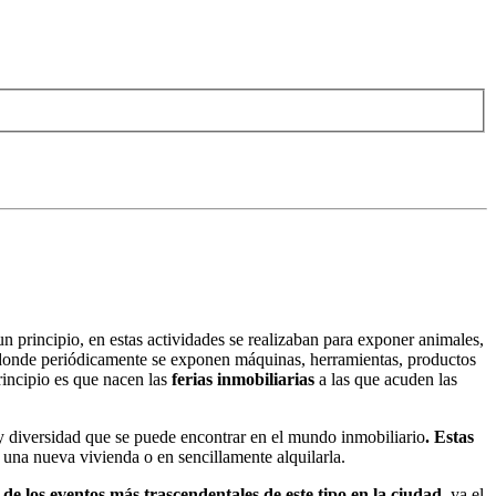
 principio, en estas actividades se realizaban para exponer animales,
s, donde periódicamente se exponen máquinas, herramientas, productos
rincipio es que nacen las
ferias inmobiliarias
a las que acuden las
 y diversidad que se puede encontrar en el mundo inmobiliario
. Estas
 una nueva vivienda o en sencillamente alquilarla.
de los eventos más trascendentales de este tipo en la ciudad
, ya el