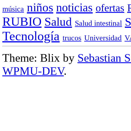
niños
noticias
ofertas
música
RUBIO
Salud
Salud intestinal
Tecnología
trucos
Universidad
V
Theme: Blix by
Sebastian 
WPMU-DEV
.