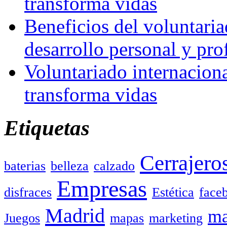
transforma vidas
Beneficios del voluntaria
desarrollo personal y pro
Voluntariado internacion
transforma vidas
Etiquetas
Cerrajero
baterias
belleza
calzado
Empresas
disfraces
Estética
face
Madrid
ma
Juegos
mapas
marketing