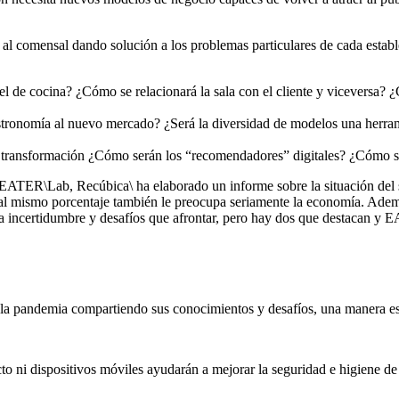
r al comensal dando solución a los problemas particulares de cada esta
el de cocina? ¿Cómo se relacionará la sala con el cliente y viceversa?
stronomía al nuevo mercado? ¿Será la diversidad de modelos una herra
 transformación ¿Cómo serán los “recomendadores” digitales? ¿Cómo ser
n EATER\Lab, Recúbica\ ha elaborado un informe sobre la situación del
al mismo porcentaje también le preocupa seriamente la economía. Ademá
 incertidumbre y desafíos que afrontar, pero hay dos que destacan y E
 la pandemia compartiendo sus conocimientos y desafíos, una manera es
acto ni dispositivos móviles ayudarán a mejorar la seguridad e higiene de