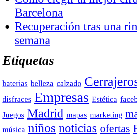
Barcelona
Recuperación tras una rin
semana
Etiquetas
Cerrajero
baterias
belleza
calzado
Empresas
disfraces
Estética
face
Madrid
ma
Juegos
mapas
marketing
niños
noticias
ofertas
música