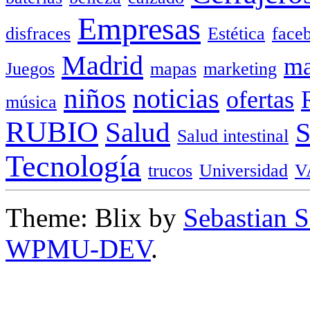
Empresas
disfraces
Estética
face
Madrid
ma
Juegos
mapas
marketing
niños
noticias
ofertas
música
RUBIO
Salud
Salud intestinal
Tecnología
trucos
Universidad
V
Theme: Blix by
Sebastian 
WPMU-DEV
.