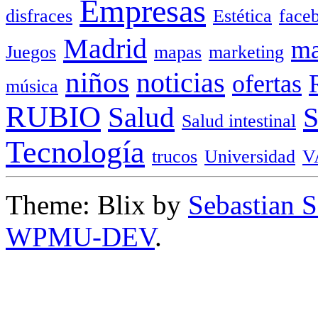
Empresas
disfraces
Estética
face
Madrid
ma
Juegos
mapas
marketing
niños
noticias
ofertas
música
RUBIO
Salud
Salud intestinal
Tecnología
trucos
Universidad
V
Theme: Blix by
Sebastian 
WPMU-DEV
.