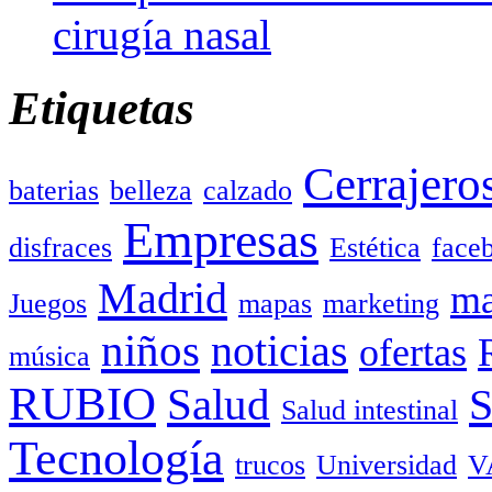
cirugía nasal
Etiquetas
Cerrajero
baterias
belleza
calzado
Empresas
disfraces
Estética
face
Madrid
ma
Juegos
mapas
marketing
niños
noticias
ofertas
música
RUBIO
Salud
Salud intestinal
Tecnología
trucos
Universidad
V