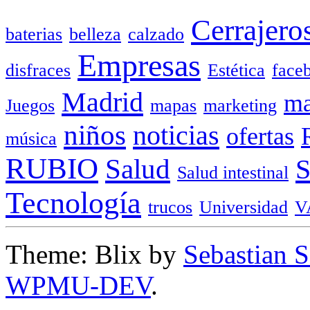
Cerrajero
baterias
belleza
calzado
Empresas
disfraces
Estética
face
Madrid
ma
Juegos
mapas
marketing
niños
noticias
ofertas
música
RUBIO
Salud
Salud intestinal
Tecnología
trucos
Universidad
V
Theme: Blix by
Sebastian 
WPMU-DEV
.