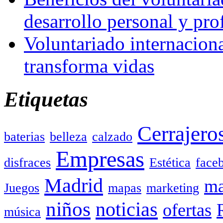
desarrollo personal y pro
Voluntariado internacion
transforma vidas
Etiquetas
Cerrajero
baterias
belleza
calzado
Empresas
disfraces
Estética
face
Madrid
ma
Juegos
mapas
marketing
niños
noticias
ofertas
música