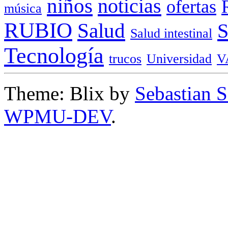
niños
noticias
ofertas
música
RUBIO
Salud
Salud intestinal
Tecnología
trucos
Universidad
V
Theme: Blix by
Sebastian 
WPMU-DEV
.