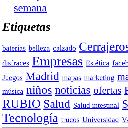
semana
Etiquetas
Cerrajero
baterias
belleza
calzado
Empresas
disfraces
Estética
face
Madrid
ma
Juegos
mapas
marketing
niños
noticias
ofertas
música
RUBIO
Salud
Salud intestinal
Tecnología
trucos
Universidad
V