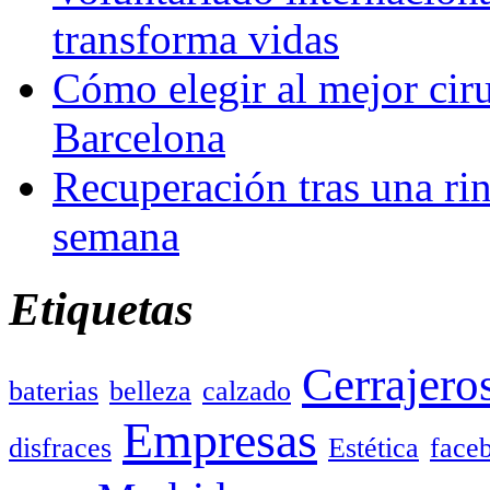
transforma vidas
Cómo elegir al mejor ciru
Barcelona
Recuperación tras una rin
semana
Etiquetas
Cerrajero
baterias
belleza
calzado
Empresas
disfraces
Estética
face