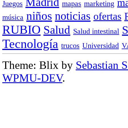
Madrid
ma
Juegos
mapas
marketing
niños
noticias
ofertas
música
RUBIO
Salud
Salud intestinal
Tecnología
trucos
Universidad
V
Theme: Blix by
Sebastian 
WPMU-DEV
.