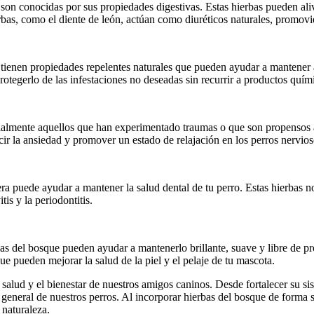
on conocidas por sus propiedades digestivas. Estas hierbas pueden alivia
rbas, como el diente de león, actúan como diuréticos naturales, promovie
 tienen propiedades repelentes naturales que pueden ayudar a mantener a
rotegerlo de las infestaciones no deseadas sin recurrir a productos quím
cialmente aquellos que han experimentado traumas o que son propensos a
r la ansiedad y promover un estado de relajación en los perros nervios
tera puede ayudar a mantener la salud dental de tu perro. Estas hierbas 
is y la periodontitis.
bas del bosque pueden ayudar a mantenerlo brillante, suave y libre de pr
ue pueden mejorar la salud de la piel y el pelaje de tu mascota.
 salud y el bienestar de nuestros amigos caninos. Desde fortalecer su s
do general de nuestros perros. Al incorporar hierbas del bosque de form
 naturaleza.