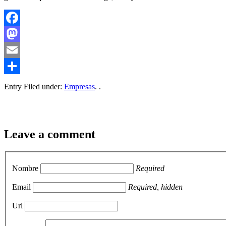
Facebook
Mastodon
Email
Compartir
Entry Filed under:
Empresas
. .
Leave a comment
Nombre
Required
Email
Required, hidden
Url