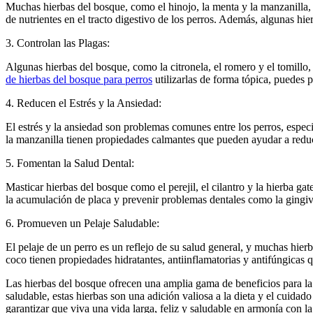
Muchas hierbas del bosque, como el hinojo, la menta y la manzanilla, s
de nutrientes en el tracto digestivo de los perros. Además, algunas hie
3. Controlan las Plagas:
Algunas hierbas del bosque, como la citronela, el romero y el tomillo,
de hierbas del bosque para perros
utilizarlas de forma tópica, puedes p
4. Reducen el Estrés y la Ansiedad:
El estrés y la ansiedad son problemas comunes entre los perros, espe
la manzanilla tienen propiedades calmantes que pueden ayudar a reduci
5. Fomentan la Salud Dental:
Masticar hierbas del bosque como el perejil, el cilantro y la hierba ga
la acumulación de placa y prevenir problemas dentales como la gingivit
6. Promueven un Pelaje Saludable:
El pelaje de un perro es un reflejo de su salud general, y muchas hier
coco tienen propiedades hidratantes, antiinflamatorias y antifúngicas q
Las hierbas del bosque ofrecen una amplia gama de beneficios para la
saludable, estas hierbas son una adición valiosa a la dieta y el cuida
garantizar que viva una vida larga, feliz y saludable en armonía con la