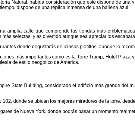
ria Natural, habida consideración que este dispone de una va
 tiempo, dispone de una réplica inmensa de una ballena azul.
na amplia calle que comprende las tiendas más emblemáticas
s más selectas, y es divertido aunque sea apreciar los escapara
aurantes donde degustarás deliciosos platillos, aunque lo rec
caciones más importantes como es la Torre Trump, Hotel Plaza y
lesia de estilo neogótico de América.
mpire State Building, considerado el edificio más grande del m
 102, donde se ubican los mejores miradores de la torre, desde
ugares de Nueva York, donde podrás pasar un momento realmente