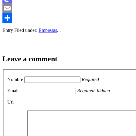
Mastodon
Email
Compartir
Entry Filed under:
Empresas
. .
Leave a comment
Nombre
Required
Email
Required, hidden
Url