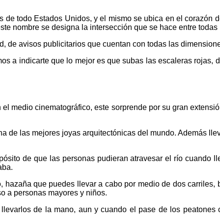
 de todo Estados Unidos, y el mismo se ubica en el corazón d
 este nombre se designa la intersección que se hace entre toda
d, de avisos publicitarios que cuentan con todas las dimensiones
os a indicarte que lo mejor es que subas las escaleras rojas, d
 el medio cinematográfico, este sorprende por su gran extensi
de las mejores joyas arquitectónicas del mundo. Además lleva e
pósito de que las personas pudieran atravesar el río cuando ll
aba.
to, hazaña que puedes llevar a cabo por medio de dos carriles, b
so a personas mayores y niños.
a llevarlos de la mano, aun y cuando el pase de los peatones