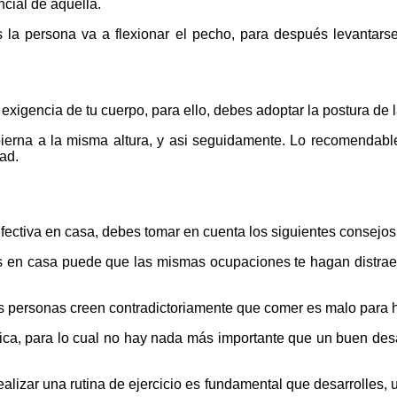
ncial de aquella.
es la persona va a flexionar el pecho, para después levantars
e exigencia de tu cuerpo, para ello, debes adoptar la postura de 
a pierna a la misma altura, y asi seguidamente. Lo recomendabl
dad.
 efectiva en casa, debes tomar en cuenta los siguientes consejos
s en casa puede que las mismas ocupaciones te hagan distraert
s personas creen contradictoriamente que comer es malo para ha
física, para lo cual no hay nada más importante que un buen de
izar una rutina de ejercicio es fundamental que desarrolles, una