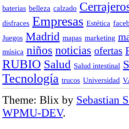
Cerrajero
baterias
belleza
calzado
Empresas
disfraces
Estética
face
Madrid
ma
Juegos
mapas
marketing
niños
noticias
ofertas
música
RUBIO
Salud
Salud intestinal
Tecnología
trucos
Universidad
V
Theme: Blix by
Sebastian 
WPMU-DEV
.