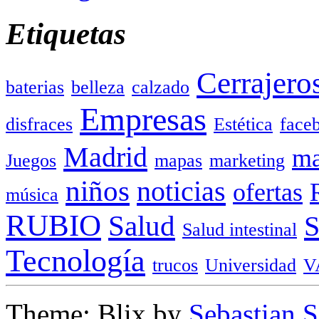
Etiquetas
Cerrajero
baterias
belleza
calzado
Empresas
disfraces
Estética
face
Madrid
ma
Juegos
mapas
marketing
niños
noticias
ofertas
música
RUBIO
Salud
Salud intestinal
Tecnología
trucos
Universidad
V
Theme: Blix by
Sebastian 