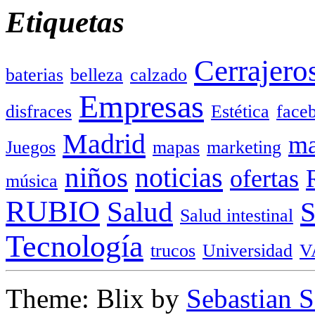
Etiquetas
Cerrajero
baterias
belleza
calzado
Empresas
disfraces
Estética
face
Madrid
ma
Juegos
mapas
marketing
niños
noticias
ofertas
música
RUBIO
Salud
Salud intestinal
Tecnología
trucos
Universidad
V
Theme: Blix by
Sebastian 