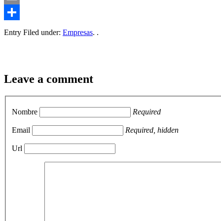
Email
Compartir
Entry Filed under:
Empresas
. .
Leave a comment
Nombre
Required
Email
Required, hidden
Url