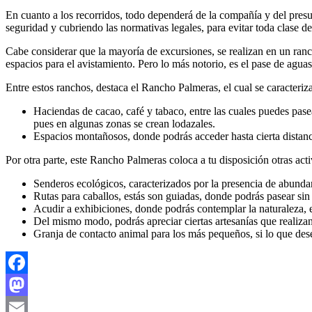
En cuanto a los recorridos, todo dependerá de la compañía y del presu
seguridad y cubriendo las normativas legales, para evitar toda clase d
Cabe considerar que la mayoría de excursiones, se realizan en un ranc
espacios para el avistamiento. Pero lo más notorio, es el pase de agua
Entre estos ranchos, destaca el Rancho Palmeras, el cual se caracteri
Haciendas de cacao, café y tabaco, entre las cuales puedes pas
pues en algunas zonas se crean lodazales.
Espacios montañosos, donde podrás acceder hasta cierta distan
Por otra parte, este Rancho Palmeras coloca a tu disposición otras act
Senderos ecológicos, caracterizados por la presencia de abundan
Rutas para caballos, estás son guiadas, donde podrás pasear sin 
Acudir a exhibiciones, donde podrás contemplar la naturaleza, e
Del mismo modo, podrás apreciar ciertas artesanías que realizan
Granja de contacto animal para los más pequeños, si lo que dese
Facebook
Mastodon