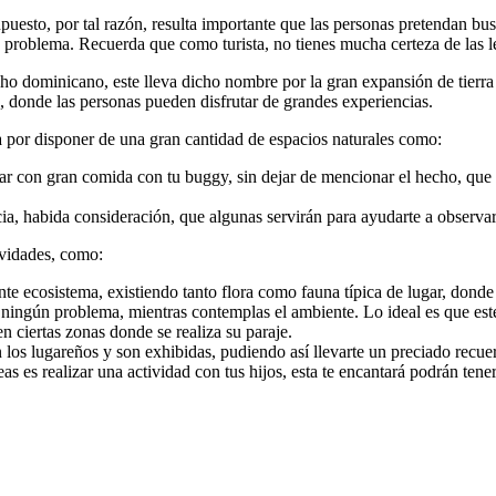
puesto, por tal razón, resulta importante que las personas pretendan b
e problema. Recuerda que como turista, no tienes mucha certeza de las l
ho dominicano, este lleva dicho nombre por la gran expansión de tierra
s, donde las personas pueden disfrutar de grandes experiencias.
za por disponer de una gran cantidad de espacios naturales como:
ear con gran comida con tu buggy, sin dejar de mencionar el hecho, que
cia, habida consideración, que algunas servirán para ayudarte a obser
ividades, como:
te ecosistema, existiendo tanto flora como fauna típica de lugar, donde 
ningún problema, mientras contemplas el ambiente. Lo ideal es que este 
n ciertas zonas donde se realiza su paraje.
 los lugareños y son exhibidas, pudiendo así llevarte un preciado recuer
as es realizar una actividad con tus hijos, esta te encantará podrán ten