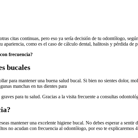
 otras citas continuas, pero eso ya sería decisión de tu odontólogo, segú
 apariencia, como es el caso de cálculo dental, halitosis y pérdida de p
 con frecuencia?
es bucales
llar para mantener una buena salud bucal. Si bien no sientes dolor, mol
lgunas manchas en tus dientes para
raves para tu salud. Gracias a la visita frecuente a consultas odontol
cia?
eas mantener una excelente higiene bucal. No debes esperar a sentir dol
tos no acudan con frecuencia al odontólogo, por eso te explicaremos 4 