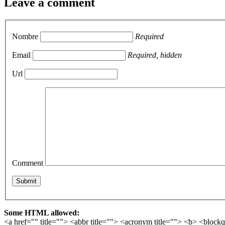
Leave a comment
Nombre
Required
Email
Required, hidden
Url
Comment
Some HTML allowed:
<a href="" title=""> <abbr title=""> <acronym title=""> <b> <block