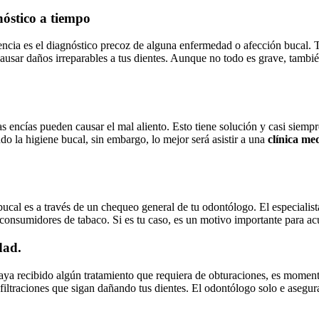
nóstico a tiempo
encia es el diagnóstico precoz de alguna enfermedad o afección bucal. T
causar daños irreparables a tus dientes. Aunque no todo es grave, tambi
as encías pueden causar el mal aliento. Esto tiene solución y casi siemp
do la higiene bucal, sin embargo, lo mejor será asistir a una
clínica me
cal es a través de un chequeo general de tu odontólogo. El especialista 
onsumidores de tabaco. Si es tu caso, es un motivo importante para ac
dad.
aya recibido algún tratamiento que requiera de obturaciones, es moment
filtraciones que sigan dañando tus dientes. El odontólogo solo e asegura