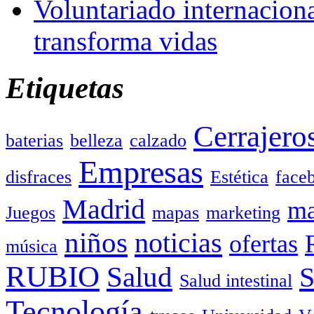
Voluntariado internacion
transforma vidas
Etiquetas
Cerrajero
baterias
belleza
calzado
Empresas
disfraces
Estética
face
Madrid
ma
Juegos
mapas
marketing
niños
noticias
ofertas
música
RUBIO
Salud
Salud intestinal
Tecnología