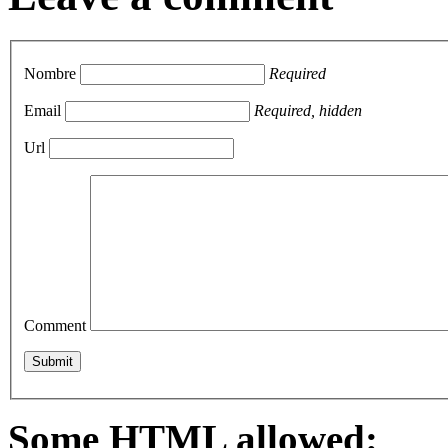
Nombre
Required
Email
Required, hidden
Url
Comment
Some HTML allowed: