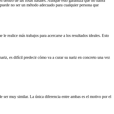
en dentro de las fosas nasales. Aunque esto garantiza que no habrá
ado puede no ser un método adecuado para cualquier persona que
 le realice más trabajos para acercarse a los resultados ideales. Esto
ariz, es difícil predecir cómo va a curar su nariz en concreto una vez
le ser muy similar. La única diferencia entre ambas es el motivo por el