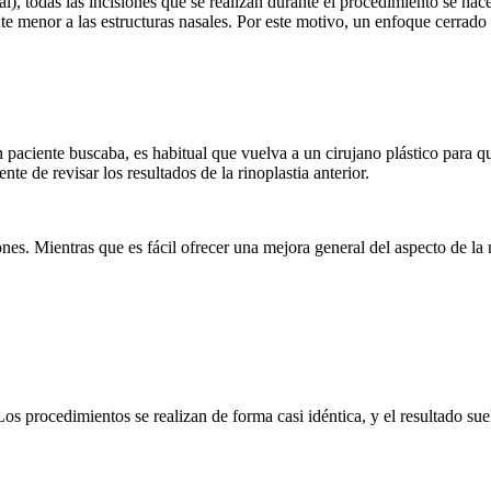
, todas las incisiones que se realizan durante el procedimiento se hac
ente menor a las estructuras nasales. Por este motivo, un enfoque cerr
paciente buscaba, es habitual que vuelva a un cirujano plástico para que
te de revisar los resultados de la rinoplastia anterior.
es. Mientras que es fácil ofrecer una mejora general del aspecto de la n
Los procedimientos se realizan de forma casi idéntica, y el resultado sue