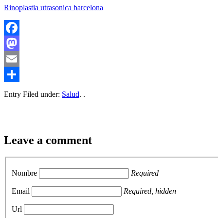
Rinoplastia utrasonica barcelona
Facebook
Mastodon
Email
Compartir
Entry Filed under:
Salud
. .
Leave a comment
Nombre
Required
Email
Required, hidden
Url