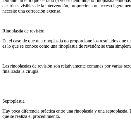
Durante un enfoque cerrado (a veces denominado rinoplastia endonasal)
cicatrices visibles de la intervención, proporciona un acceso ligeram
necesite una corrección extensa.
Rinoplastia de revisión
En el caso de que una rinoplastia no proporcione los resultados que un 
es lo que se conoce como una rinoplastia de revisión: se trata simplemen
Las rinoplastias de revisión son relativamente comunes por varias razon
finalizada la cirugía.
Septoplastia
Hay poca diferencia práctica entre una rinoplastia y una septoplastia. 
que se realiza el procedimiento.