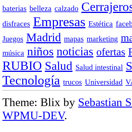
Cerrajero
baterias
belleza
calzado
Empresas
disfraces
Estética
face
Madrid
ma
Juegos
mapas
marketing
niños
noticias
ofertas
música
RUBIO
Salud
Salud intestinal
Tecnología
trucos
Universidad
V
Theme: Blix by
Sebastian 
WPMU-DEV
.