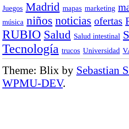
Madrid
ma
Juegos
mapas
marketing
niños
noticias
ofertas
música
RUBIO
Salud
Salud intestinal
Tecnología
trucos
Universidad
V
Theme: Blix by
Sebastian 
WPMU-DEV
.