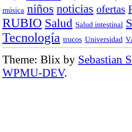
niños
noticias
ofertas
música
RUBIO
Salud
Salud intestinal
Tecnología
trucos
Universidad
V
Theme: Blix by
Sebastian 
WPMU-DEV
.