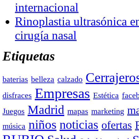
internacional
Rinoplastia ultrasónica e
cirugía nasal
Etiquetas
Cerrajero
baterias
belleza
calzado
Empresas
disfraces
Estética
face
Madrid
ma
Juegos
mapas
marketing
niños
noticias
ofertas
música