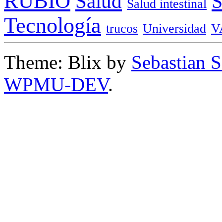
RUBIO
Salud
Salud intestinal
Tecnología
trucos
Universidad
V
Theme: Blix by
Sebastian 
WPMU-DEV
.