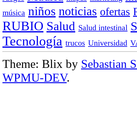
niños
noticias
ofertas
música
RUBIO
Salud
Salud intestinal
Tecnología
trucos
Universidad
V
Theme: Blix by
Sebastian 
WPMU-DEV
.