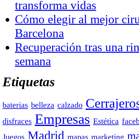
transforma vidas
Cómo elegir al mejor ciru
Barcelona
Recuperación tras una rin
semana
Etiquetas
Cerrajero
baterias
belleza
calzado
Empresas
disfraces
Estética
face
Madrid
ma
Juegos
mapas
marketing