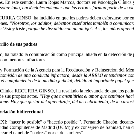
s. En este sentido, Laura Rojas Marcos, doctora en Psicología Clínica 
 sobre todo, haciéndoles entender que los errores forman parte de la v
ECURRA GINSO, ha incidido en que los padres deben esforzarse por enc
ones.
“Nosotros, los adultos, debemos enseñarles también a comunicars
‘Estoy triste porque he discutido con un amigo’. Así, los niños aprend
ariño de sus padres
 ha tratado la comunicación como principal aliada en la detección de p
 con menores infractores.
s y Formación de la Agencia para la Reeducación y Reinserción del M
la comisión de una conducta infractora, desde la ARRMI entendemos com
e el cumplimiento de la medida judicial, debido al importante papel qu
 la Clínica RECURRA GINSO, ha resaltado la relevancia de que los padres
de sus propios actos.
“Hay que transmitirles el amor que sentimos hacia 
ncione. Hay que gustar del aprendizaje, del descubrimiento, de la curio
elación bidireccional
XXI: “hacer lo posible” o “hacerlo posible”’, Fernando Chacón, decano-
rsidad Complutense de Madrid (UCM) y ex consejero de Sanidad, han deb
egar el papel de “padres” por el de “amigos”.