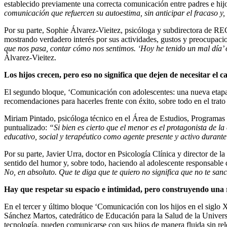
establecido previamente una correcta comunicación entre padres e hijo
comunicación que refuercen su autoestima, sin anticipar el fracaso y,
Por su parte, Sophie Álvarez-Vieitez, psicóloga y subdirectora de R
mostrando verdadero interés por sus actividades, gustos y preocupaci
que nos pasa, contar cómo nos sentimos. ‘Hoy he tenido un mal día’ o 
Álvarez-Vieitez.
Los hijos crecen, pero eso no significa que dejen de necesitar el c
El segundo bloque, ‘Comunicación con adolescentes: una nueva etapa’,
recomendaciones para hacerles frente con éxito, sobre todo en el trato
Miriam Pintado, psicóloga técnico en el Área de Estudios, Programa
puntualizado:
“Si bien es cierto que el menor es el protagonista de 
educativo, social y terapéutico como agente presente y activo durant
Por su parte, Javier Urra, doctor en Psicología Clínica y director de
sentido del humor y, sobre todo, haciendo al adolescente responsable 
No, en absoluto. Que te diga que te quiero no significa que no te sa
Hay que respetar su espacio e intimidad, pero construyendo una r
En el tercer y último bloque ‘Comunicación con los hijos en el siglo 
Sánchez Martos, catedrático de Educación para la Salud de la Unive
tecnología, pueden comunicarse con sus hijos de manera fluida sin rel