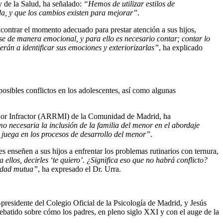
y de la Salud, ha señalado:
“Hemos de utilizar estilos de
ida, y que los cambios existen para mejorar”
.
ontrar el momento adecuado para prestar atención a sus hijos,
e de manera emocional, y para ello es necesario contar; contar lo
erán a identificar sus emociones y exteriorizarlas”
, ha explicado
osibles conflictos en los adolescentes, así como algunas
enor Infractor (ARRMI) de la Comunidad de Madrid, ha
o necesaria la inclusión de la familia del menor en el abordaje
e juega en los procesos de desarrollo del menor”
.
 enseñen a sus hijos a enfrentar los problemas rutinarios con ternura,
ellos, decirles ‘te quiero’. ¿Significa eso que no habrá conflicto?
sidad mutua”
, ha expresado el Dr. Urra.
presidente del Colegio Oficial de la Psicología de Madrid, y Jesús
atido sobre cómo los padres, en pleno siglo XXI y con el auge de la