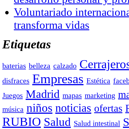
Voluntariado internacion
transforma vidas
Etiquetas
Cerrajero
baterias
belleza
calzado
Empresas
disfraces
Estética
face
Madrid
ma
Juegos
mapas
marketing
niños
noticias
ofertas
música
RUBIO
Salud
Salud intestinal